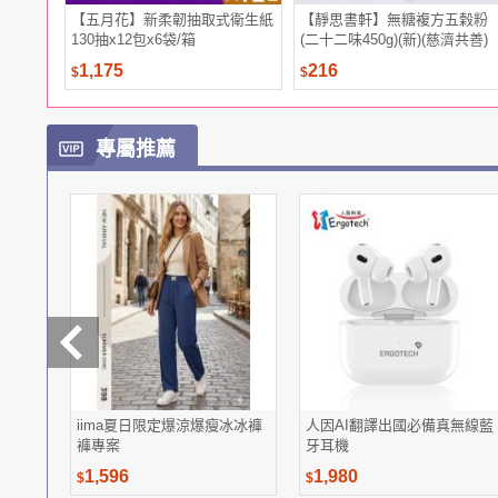
【五月花】新柔韌抽取式衛生紙
【靜思書軒】無糖複方五榖粉
130抽x12包x6袋/箱
(二十二味450g)(新)(慈濟共善)
1,175
216
$
$
專屬推薦
iima夏日限定爆涼爆瘦冰冰褲
人因AI翻譯出國必備真無線藍
褲專案
牙耳機
1,596
1,980
$
$