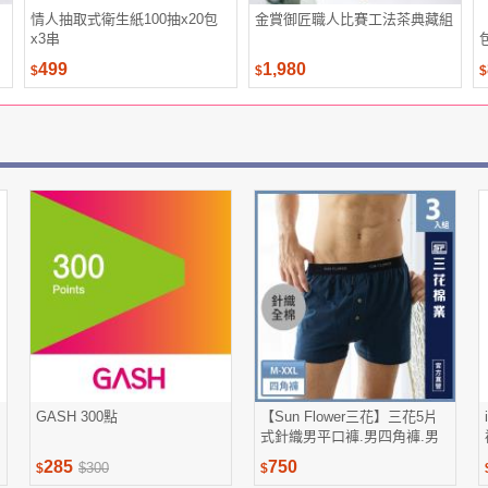
情人抽取式衛生紙100抽x20包
金賞御匠職人比賽工法茶典藏組
x3串
499
1,980
$
$
$
GASH 300點
【Sun Flower三花】三花5片
式針織男平口褲.男四角褲.男
內褲(3件組)
285
750
$300
$
$