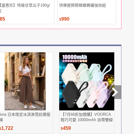
【盛香珍】特級甘草瓜子180g/
快樂屋掰掰蟑螂螞蟻強效組
BIO 
包
春露
85
990
2,980
$
$
iima 日本限定冰淇淋雪紡爆瘦
【7月66折加價購】VOORCA
S.M
褲
輕巧可愛 10000mAh 自帶雙線
迷你行動電源
1,722
459
2,99
$
$
$