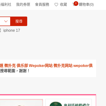
0
級福利社
我的券匣
會員服務
收藏
購物車(
0
)
搜尋
諾
iphone 17
載頻道 微扑克 俱乐部 Wepoker网站 微扑克网站 wepoker俱
寬搜尋範圍，謝謝！