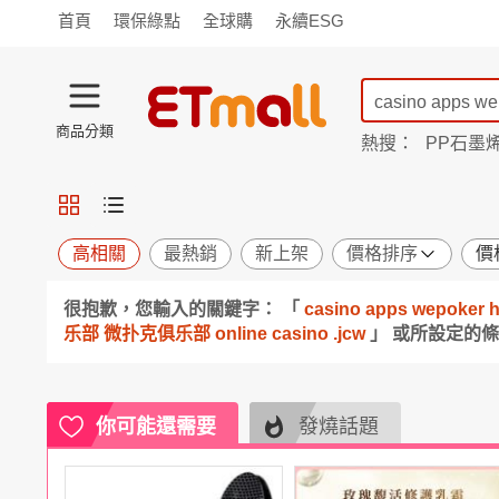
首頁
環保綠點
全球購
永續ESG
商品分類
熱搜：
PP石墨
蘭陵
TV購物
旗艦店
商城
愛買
旅遊
寵物
男女鞋
襪
包配
保健
用品
機能
窈窕
高相關
最熱銷
新上架
價格排序
價
食品
飲料
生鮮
餐券
很抱歉，您輸入的關鍵字： 「
casino apps wepo
日用
紙品
清潔
口腔
乐部 微扑克俱乐部 online casino .jcw
」 或所設定的
鍋具
杯瓶
廚衛
休閒
服飾
內衣
精品
珠寶
寢具
家具
收納
宗教
你可能還需要
發燒話題
Apple
小米
手機平板
穿戴
家電
電視
季節
廚房