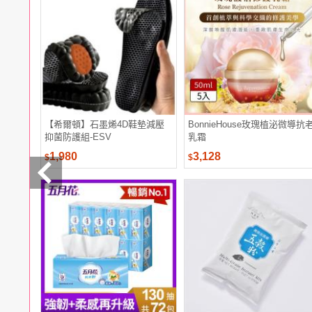
電腦
週邊
電玩
耳機
保養
彩妝
美髮
香氛
【希爾頓】石墨烯4D鞋墊減壓
BonnieHouse玫瑰植泌微導抗
抑菌防護組-ESV
乳霜
1,980
3,128
$
$