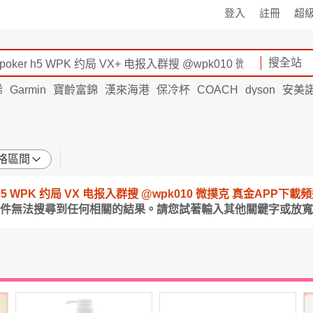
登入
註冊
超
搜全站
烯
Garmin
寶齡富錦
漢來海港
保冷杯
COACH
dyson
安美
格區間
ker h5 WPK 约局 VX 电报入群搜 @wpk010 微撲克 真金APP下
條件無法搜尋到任何相關的結果。請您試著輸入其他關鍵字或放