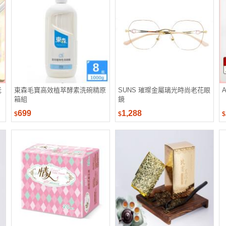
老
東森毛寶高效植萃酵素洗碗精原
SUNS 璀璨金屬璃光時尚老花眼
箱組
鏡
699
1,288
$
$
$