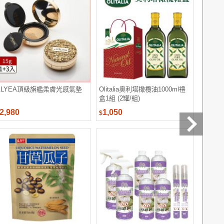
ALYEA頂級旗艦柔膚光感氣墊
Olitalia奧利塔橄欖油1000ml禮
羅東農會
盒1組 (2罐/組)
組
2,980
1,050
1,999
$
$