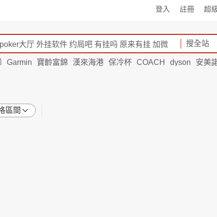
登入
註冊
超
搜全站
烯
Garmin
寶齡富錦
漢來海港
保冷杯
COACH
dyson
安美
格區間