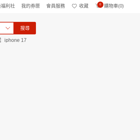
0
級福利社
我的券匣
會員服務
收藏
購物車(
0
)
搜尋
諾
iphone 17