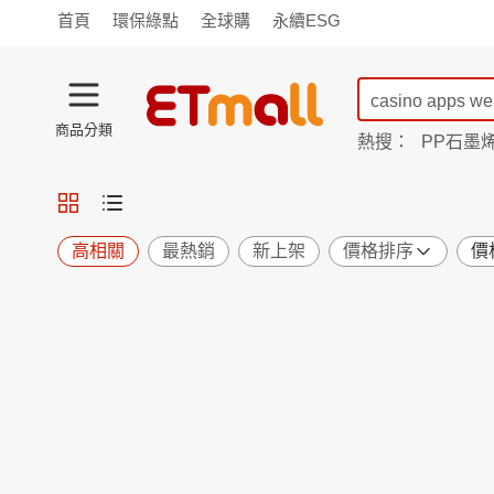
首頁
環保綠點
全球購
永續ESG
商品分類
熱搜：
PP石墨
蘭陵
TV購物
旗艦店
商城
愛買
旅遊
寵物
男女鞋
襪
包配
保健
用品
機能
窈窕
高相關
最熱銷
新上架
價格排序
價
食品
飲料
生鮮
餐券
日用
紙品
清潔
口腔
鍋具
杯瓶
廚衛
休閒
服飾
內衣
精品
珠寶
寢具
家具
收納
宗教
Apple
小米
手機平板
穿戴
家電
電視
季節
廚房