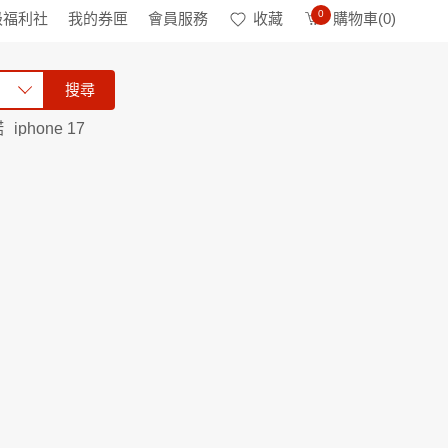
0
級福利社
我的券匣
會員服務
收藏
購物車(
0
)
搜尋
諾
iphone 17