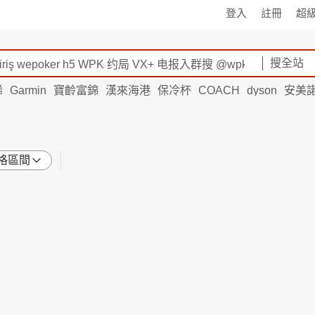
登入
註冊
超
搜全站
烯
Garmin
寶齡富錦
漢來海港
保冷杯
COACH
dyson
安美
格區間