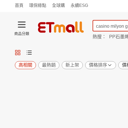
首頁
環保綠點
全球購
永續ESG
商品分類
熱搜：
PP石墨
蘭陵
TV購物
旗艦店
商城
愛買
旅遊
寵物
男女鞋
襪
包配
保健
用品
機能
窈窕
高相關
最熱銷
新上架
價格排序
價
食品
飲料
生鮮
餐券
日用
紙品
清潔
口腔
鍋具
杯瓶
廚衛
休閒
服飾
內衣
精品
珠寶
寢具
家具
收納
宗教
Apple
小米
手機平板
穿戴
家電
電視
季節
廚房