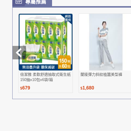
專屬推薦
倍潔雅 柔軟舒適抽取式衛生紙
蘭陵彈力斜紋植蠶美型褲
150抽x10包x6袋/箱
679
1,680
$
$