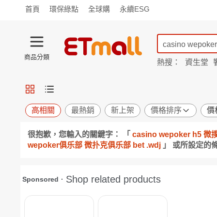
首頁
環保綠點
全球購
永續ESG
商品分類
熱搜：
資生堂
iphone 17
蘭陵
TV購物
旗艦店
商城
愛買
旅遊
寵物
男女鞋
襪
包配
保健
用品
機能
窈窕
高相關
最熱銷
新上架
價格排序
價
食品
飲料
生鮮
餐券
很抱歉，您輸入的關鍵字： 「
casino wepoker 
日用
紙品
清潔
口腔
wepoker俱乐部 微扑克俱乐部 bet .wdj
」 或所設定的
鍋具
杯瓶
廚衛
休閒
服飾
內衣
精品
珠寶
寢具
家具
收納
宗教
Apple
小米
手機平板
穿戴
家電
電視
季節
廚房