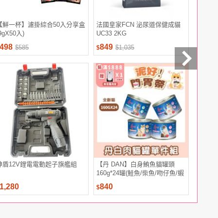
【鮮一杯】濾掛綜合50入分享盒
法國皇家FCN 泌尿道保健成貓
克寧優蛋
9gX50入)
UC33 2KG
健組
498
849
1,399
$585
$1,035
$
$
神盾12V鋰電電動起子旗艦組
【丹 DAN】白身鮪魚貓罐頭
【杏輝醫
160g*24罐(鮭魚/柴魚/吻仔魚/蝦
囊 國家健
子)(官方直營/貓濕糧/貓副食罐/
粒)
1,280
840
5,200
$
$
補水罐)