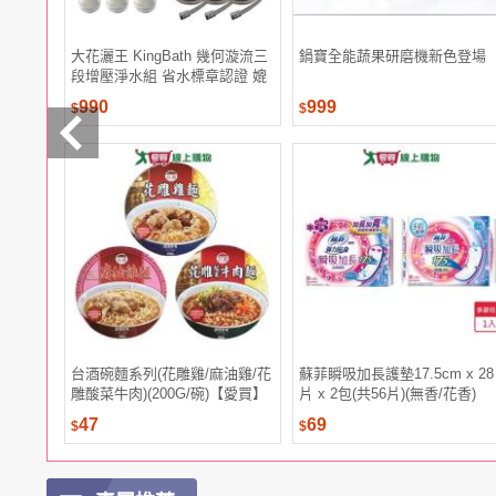
大花灑王 KingBath 幾何漩流三
鍋寶全能蔬果研磨機新色登場
段增壓淨水組 省水標章認證 媲
美飯店等級衛浴 三段可調水花
990
999
$
$
設計 矽膠噴嘴方便清洗 除氯過
濾 健康安心洗
台酒碗麵系列(花雕雞/麻油雞/花
蘇菲瞬吸加長護墊17.5cm x 28
雕酸菜牛肉)(200G/碗)【愛買】
片 x 2包(共56片)(無香/花香)
【愛買】
47
69
$
$