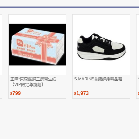
正隆*東森嚴選三層衛生紙
S.MARINE益康超能精品鞋
【VIP限定尊寵組】
799
1,973
$
$