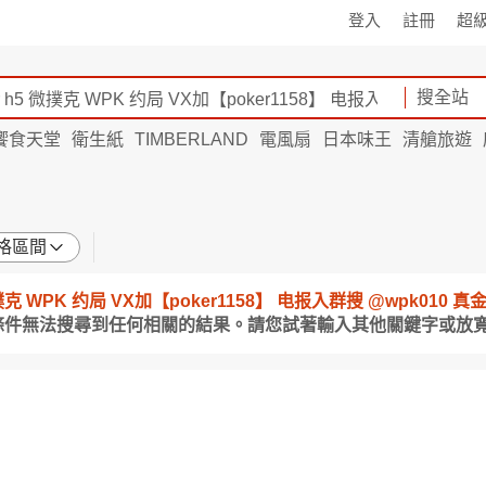
登入
註冊
超
搜全站
饗食天堂
衛生紙
TIMBERLAND
電風扇
日本味王
清艙旅遊
格區間
h5 微撲克 WPK 约局 VX加【poker1158】 电报入群搜 @wpk0
條件無法搜尋到任何相關的結果。請您試著輸入其他關鍵字或放