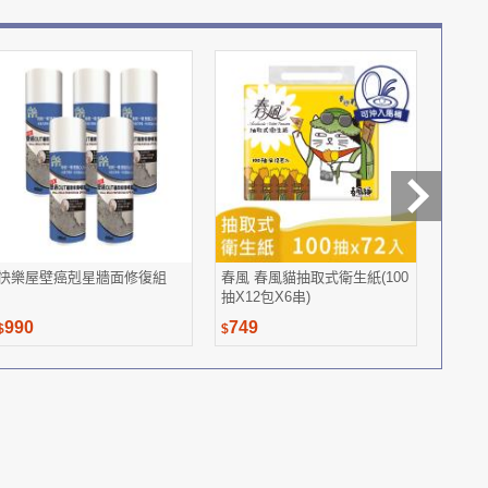
快樂屋壁癌剋星牆面修復組
春風 春風貓抽取式衛生紙(100
S.M
抽X12包X6串)
包專案
990
749
1,39
$
$
$