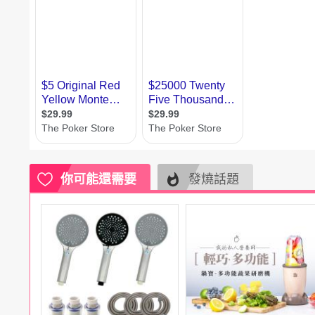
電腦
週邊
電玩
耳機
保養
彩妝
美髮
香氛
你可能還需要
發燒話題