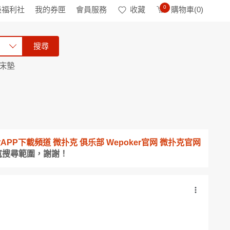
0
級福利社
我的券匣
會員服務
收藏
購物車(
0
)
搜尋
床墊
10 真金APP下載頻道 微扑克 俱乐部 Wepoker官网 微扑克官网
寬搜尋範圍，謝謝！