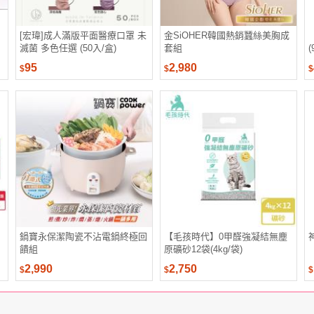
[宏瑋]成人滿版平面醫療口罩 未
金SiOHER韓國熱銷蠶絲美胸成
滅菌 多色任選 (50入/盒)
套組
(
95
2,980
$
$
$
鍋寶永保潔陶瓷不沾電鍋終極回
【毛孩時代】0甲醛強凝結無塵
饋組
原礦砂12袋(4kg/袋)
2,990
2,750
$
$
$