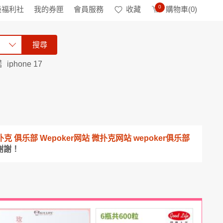
0
級福利社
我的券匣
會員服務
收藏
購物車(
0
)
搜尋
諾
iphone 17
 微扑克 俱乐部 Wepoker网站 微扑克网站 wepoker俱乐部
謝謝！