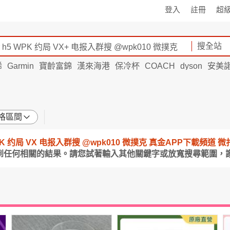
登入
註冊
超
搜全站
烯
Garmin
寶齡富錦
漢來海港
保冷杯
COACH
dyson
安美
格區間
h5 WPK 约局 VX 电报入群搜 @wpk010 微撲克 真金APP下載頻道
到任何相關的結果。請您試著輸入其他關鍵字或放寬搜尋範圍，