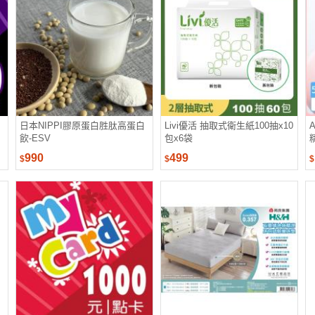
日本NIPPI膠原蛋白胜肽高蛋白
Livi優活 抽取式衛生紙100抽x10
飲-ESV
包x6袋
990
499
$
$
$