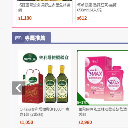
巧莊園現流急凍野生赤筆魚特選
每朝健康 熟藏紅茶-無糖
組
650mlx24入/箱
1,180
612
$
$
專屬推薦
Olitalia奧利塔橄欖油1000ml禮
華陀膠原燕窩胜肽飲美妍飲清
盒1組 (2罐/組)
透組
1,050
2,980
$
$