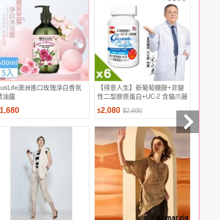
AusLife澳洲進口玫瑰淨白香氛
【得意人生】新葡萄糖胺+非變
泰山 養生
精油露
性二型膠原蛋白+UC-2 含貓爪藤
入/箱)
萃取物與軟骨素 六入組(100粒/
1,680
2,080
582
$2,690
$
$
$
罐)