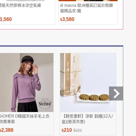
蘭陵天然原棉冰涼空氣褲
di marzia 歐洲櫃高訂設計款顯
Léna
瘦精品衣-獨
衣-獨
1,560
3,580
2,999
$
$
SiOHER.D韓國天絲羊毛上衣
【靜思書軒】淨斯 穀糧(12入/
【萬歲
特賣專案
盒)(慈濟共善)
(28gx
2,388
210
169
$221
$
$
$