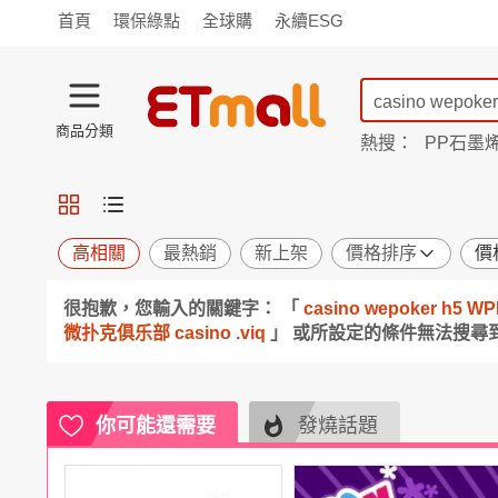
首頁
環保綠點
全球購
永續ESG
商品分類
熱搜：
PP石墨
蘭陵
TV購物
旗艦店
商城
愛買
旅遊
寵物
男女鞋
襪
包配
保健
用品
機能
窈窕
高相關
最熱銷
新上架
價格排序
價
食品
飲料
生鮮
餐券
很抱歉，您輸入的關鍵字： 「
casino wepoker 
日用
紙品
清潔
口腔
微扑克俱乐部 casino .viq
」 或所設定的條件無法搜尋
鍋具
杯瓶
廚衛
休閒
服飾
內衣
精品
珠寶
寢具
家具
收納
宗教
你可能還需要
發燒話題
Apple
小米
手機平板
穿戴
家電
電視
季節
廚房