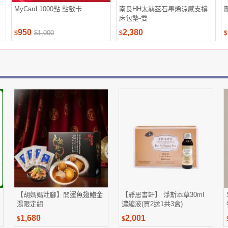
MyCard 1000點 點數卡
南良HH太赫茲石墨烯涼感支撐
床包墊-雙
950
2,380
$1,000
$
$
$
【胡媽媽灶腳】開運魚翅鮑金
【靜思書軒】 淨斯本草30ml
湯限定組
濃縮液(買2送1共3盒)
1,680
2,001
$
$