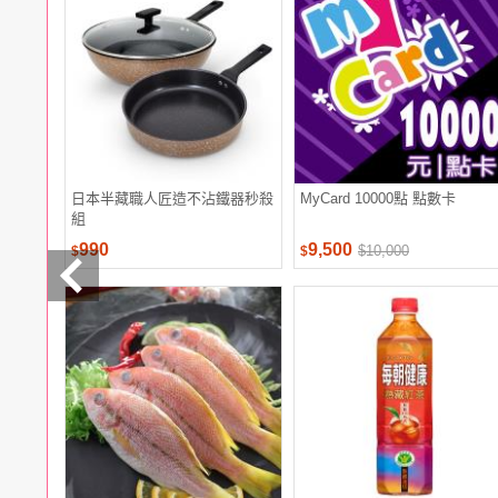
電腦
週邊
電玩
耳機
保養
彩妝
美髮
香氛
日本半藏職人匠造不沾鐵器秒殺
MyCard 10000點 點數卡
組
990
9,500
$10,000
$
$