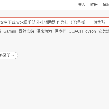
登入
註冊
超
搜全站
烯
Garmin
寶齡富錦
漢來海港
保冷杯
COACH
dyson
安美
格區間