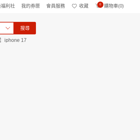
0
級福利社
我的券匣
會員服務
收藏
購物車(
0
)
搜尋
諾
iphone 17