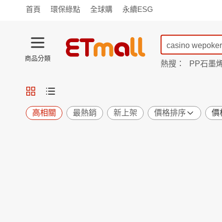
首頁
環保綠點
全球購
永續ESG
商品分類
熱搜：
PP石墨
蘭陵
TV購物
旗艦店
商城
愛買
旅遊
寵物
男女鞋
襪
包配
保健
用品
機能
窈窕
高相關
最熱銷
新上架
價格排序
價
食品
飲料
生鮮
餐券
日用
紙品
清潔
口腔
鍋具
杯瓶
廚衛
休閒
服飾
內衣
精品
珠寶
寢具
家具
收納
宗教
Apple
小米
手機平板
穿戴
家電
電視
季節
廚房