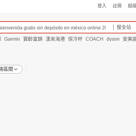
登入
註冊
超
搜全站
烯
Garmin
寶齡富錦
漢來海港
保冷杯
COACH
dyson
安美
格區間