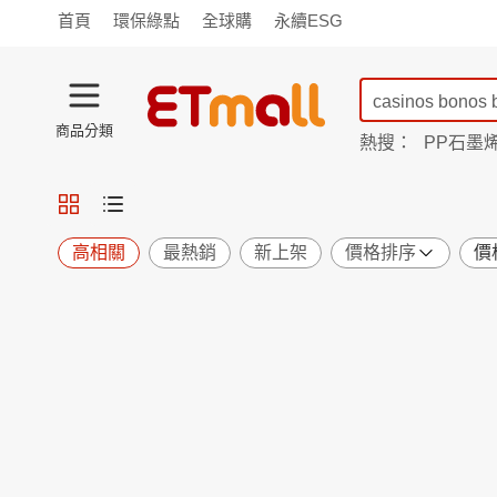
首頁
環保綠點
全球購
永續ESG
商品分類
熱搜：
PP石墨
蘭陵
TV購物
旗艦店
商城
愛買
旅遊
寵物
男女鞋
襪
包配
保健
用品
機能
窈窕
高相關
最熱銷
新上架
價格排序
價
食品
飲料
生鮮
餐券
日用
紙品
清潔
口腔
鍋具
杯瓶
廚衛
休閒
服飾
內衣
精品
珠寶
寢具
家具
收納
宗教
Apple
小米
手機平板
穿戴
家電
電視
季節
廚房