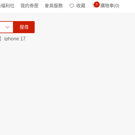
0
級福利社
我的券匣
會員服務
收藏
購物車(
0
)
搜尋
諾
iphone 17