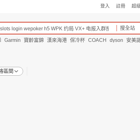
登入
註冊
超
搜全站
烯
Garmin
寶齡富錦
漢來海港
保冷杯
COACH
dyson
安美
格區間