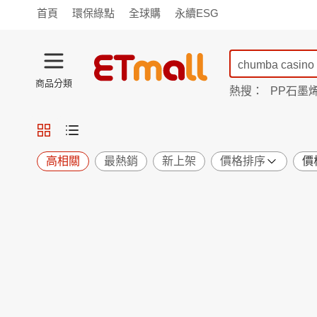
首頁
環保綠點
全球購
永續ESG
商品分類
熱搜：
PP石墨
蘭陵
TV購物
旗艦店
商城
愛買
旅遊
寵物
男女鞋
襪
包配
保健
用品
機能
窈窕
高相關
最熱銷
新上架
價格排序
價
食品
飲料
生鮮
餐券
日用
紙品
清潔
口腔
鍋具
杯瓶
廚衛
休閒
服飾
內衣
精品
珠寶
寢具
家具
收納
宗教
Apple
小米
手機平板
穿戴
家電
電視
季節
廚房