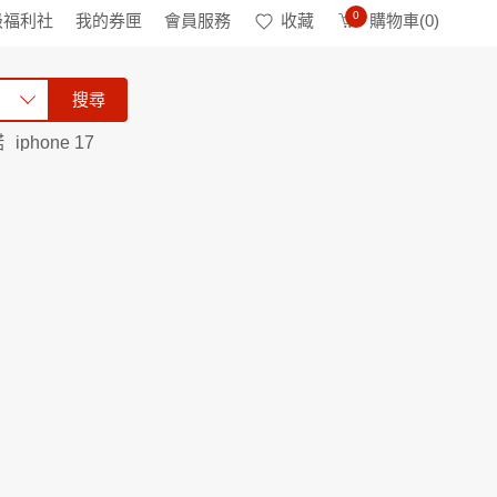
0
級福利社
我的券匣
會員服務
收藏
購物車(
0
)
搜尋
諾
iphone 17