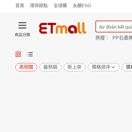
首頁
環保綠點
全球購
永續ESG
商品分類
熱搜：
PP石墨
蘭陵
TV購物
旗艦店
商城
愛買
旅遊
寵物
男女鞋
襪
包配
保健
用品
機能
窈窕
高相關
最熱銷
新上架
價格排序
價
食品
飲料
生鮮
餐券
日用
紙品
清潔
口腔
鍋具
杯瓶
廚衛
休閒
服飾
內衣
精品
珠寶
寢具
家具
收納
宗教
Apple
小米
手機平板
穿戴
家電
電視
季節
廚房