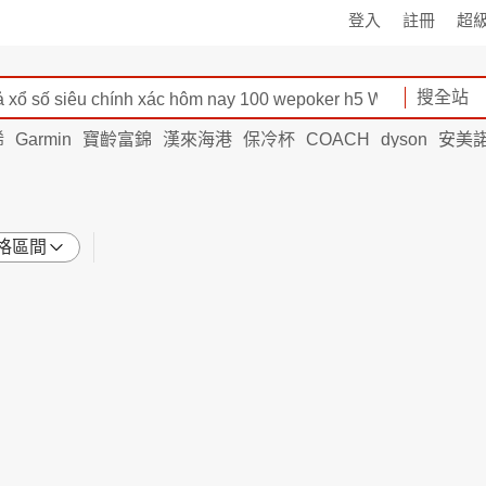
登入
註冊
超
搜全站
烯
Garmin
寶齡富錦
漢來海港
保冷杯
COACH
dyson
安美
格區間