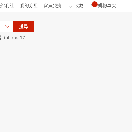
0
級福利社
我的券匣
會員服務
收藏
購物車(
0
)
搜尋
諾
iphone 17