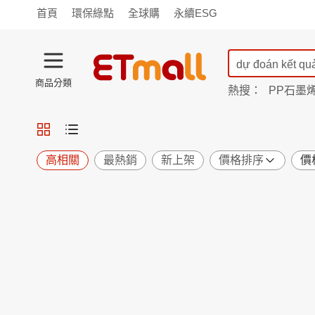
首頁
環保綠點
全球購
永續ESG
商品分類
熱搜：
PP石墨
TV購物
旗艦店
商城
愛買
旅遊
寵物
男女鞋
襪
包配
保健
用品
機能
窈窕
高相關
最熱銷
新上架
價格排序
價
食品
飲料
生鮮
餐券
日用
紙品
清潔
口腔
鍋具
杯瓶
廚衛
休閒
服飾
內衣
精品
珠寶
寢具
家具
收納
宗教
Apple
小米
手機平板
穿戴
家電
電視
季節
廚房