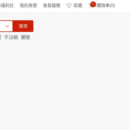
0
級福利社
我的券匣
會員服務
收藏
購物車(
0
)
搜尋
諾
不沾鍋
蘭陵