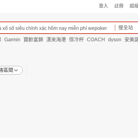
登入
註冊
超
搜全站
烯
Garmin
寶齡富錦
漢來海港
保冷杯
COACH
dyson
安美
格區間