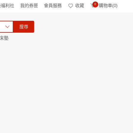
0
級福利社
我的券匣
會員服務
收藏
購物車(
0
)
搜尋
床墊