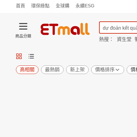
首頁
環保綠點
全球購
永續ESG
商品分類
熱搜：
資生堂
iphone 17
蘭陵
TV購物
旗艦店
商城
愛買
旅遊
寵物
男女鞋
襪
包配
保健
用品
機能
窈窕
高相關
最熱銷
新上架
價格排序
價
食品
飲料
生鮮
餐券
日用
紙品
清潔
口腔
鍋具
杯瓶
廚衛
休閒
服飾
內衣
精品
珠寶
寢具
家具
收納
宗教
Apple
小米
手機平板
穿戴
家電
電視
季節
廚房