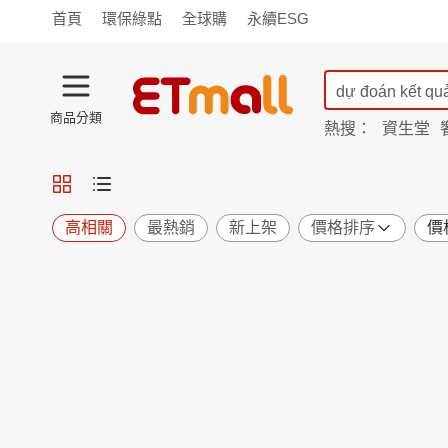
首頁
環保綠點
全球購
永續ESG
商品分類
熱搜：
資生堂
iphone 17
蘭陵
TV購物
旗艦店
商城
愛買
旅遊
寵物
男女鞋
襪
包配
保健
用品
機能
窈窕
高相關
最熱銷
新上架
價格排序
價
食品
飲料
生鮮
餐券
日用
紙品
清潔
口腔
鍋具
杯瓶
廚衛
休閒
服飾
內衣
精品
珠寶
寢具
家具
收納
宗教
Apple
小米
手機平板
穿戴
家電
電視
季節
廚房