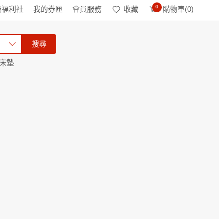
0
級福利社
我的券匣
會員服務
收藏
購物車(
0
)
搜尋
床墊