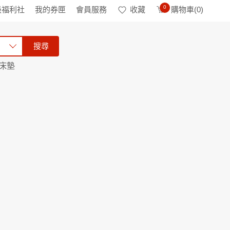
0
級福利社
我的券匣
會員服務
收藏
購物車(
0
)
搜尋
床墊