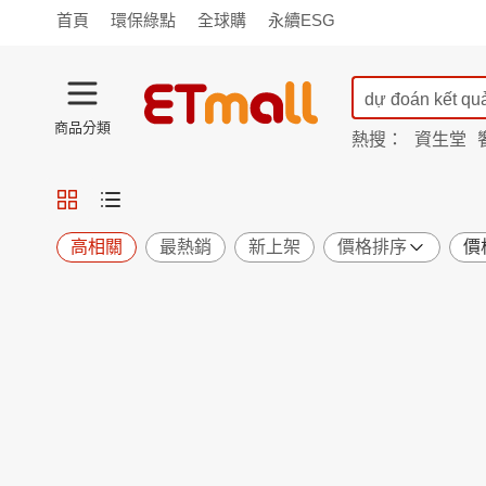
首頁
環保綠點
全球購
永續ESG
商品分類
熱搜：
資生堂
iphone 17
蘭陵
TV購物
旗艦店
商城
愛買
旅遊
寵物
男女鞋
襪
包配
保健
用品
機能
窈窕
高相關
最熱銷
新上架
價格排序
價
食品
飲料
生鮮
餐券
日用
紙品
清潔
口腔
鍋具
杯瓶
廚衛
休閒
服飾
內衣
精品
珠寶
寢具
家具
收納
宗教
Apple
小米
手機平板
穿戴
家電
電視
季節
廚房