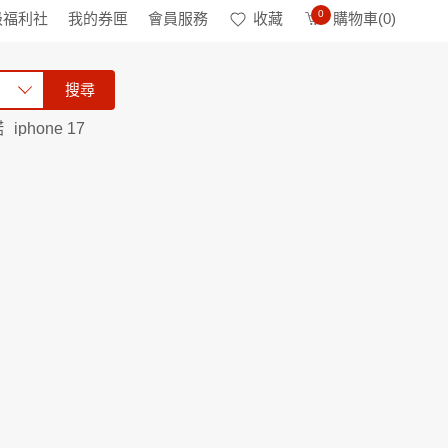
0
級福利社
我的券匣
會員服務
收藏
購物車(
0
)
搜尋
諾
iphone 17