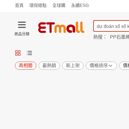
首頁
環保綠點
全球購
永續ESG
商品分類
熱搜：
PP石墨
蘭陵
TV購物
旗艦店
商城
愛買
旅遊
寵物
男女鞋
襪
包配
保健
用品
機能
窈窕
高相關
最熱銷
新上架
價格排序
價
食品
飲料
生鮮
餐券
日用
紙品
清潔
口腔
鍋具
杯瓶
廚衛
休閒
服飾
內衣
精品
珠寶
寢具
家具
收納
宗教
Apple
小米
手機平板
穿戴
家電
電視
季節
廚房