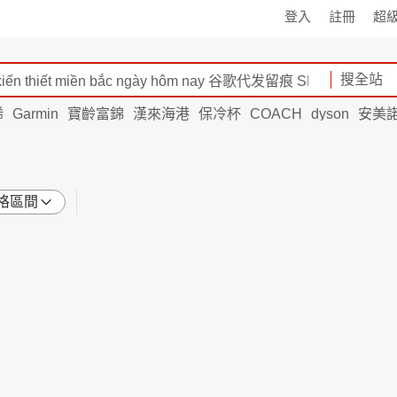
登入
註冊
超
搜全站
烯
Garmin
寶齡富錦
漢來海港
保冷杯
COACH
dyson
安美
格區間