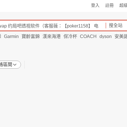
登入
註冊
超
搜全站
烯
Garmin
寶齡富錦
漢來海港
保冷杯
COACH
dyson
安美
格區間