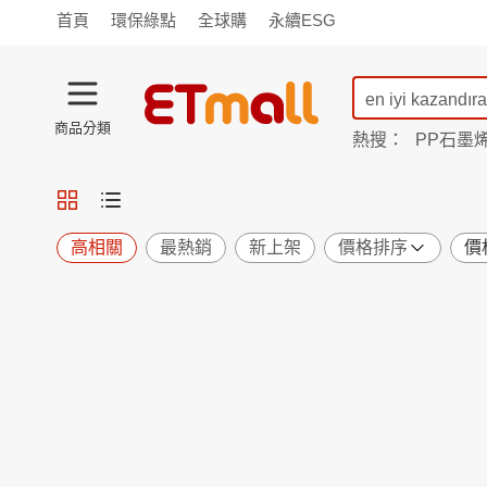
首頁
環保綠點
全球購
永續ESG
商品分類
熱搜：
PP石墨
蘭陵
TV購物
旗艦店
商城
愛買
旅遊
寵物
男女鞋
襪
包配
保健
用品
機能
窈窕
高相關
最熱銷
新上架
價格排序
價
食品
飲料
生鮮
餐券
日用
紙品
清潔
口腔
鍋具
杯瓶
廚衛
休閒
服飾
內衣
精品
珠寶
寢具
家具
收納
宗教
Apple
小米
手機平板
穿戴
家電
電視
季節
廚房