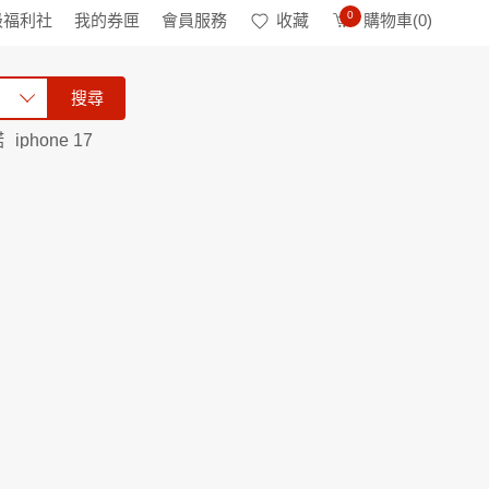
0
級福利社
我的券匣
會員服務
收藏
購物車(
0
)
搜尋
諾
iphone 17