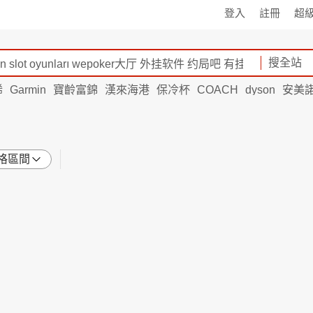
登入
註冊
超
搜全站
烯
Garmin
寶齡富錦
漢來海港
保冷杯
COACH
dyson
安美
格區間