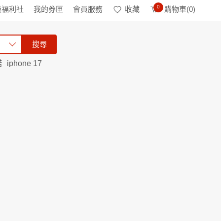
0
級福利社
我的券匣
會員服務
收藏
購物車(
0
)
搜尋
諾
iphone 17