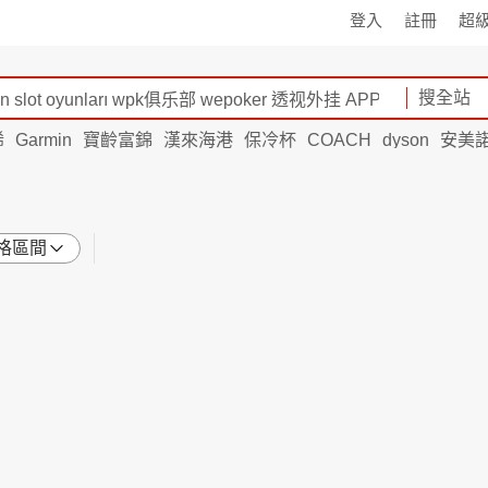
登入
註冊
超
搜全站
烯
Garmin
寶齡富錦
漢來海港
保冷杯
COACH
dyson
安美
格區間