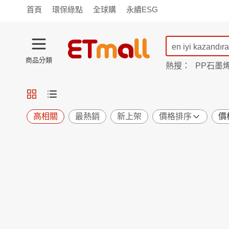
首頁
環保綠點
全球購
永續ESG
商品分類
熱搜：
PP石墨
蘭陵
TV購物
旗艦店
商城
愛買
旅遊
寵物
男女鞋
襪
包配
保健
用品
機能
窈窕
高相關
最熱銷
新上架
價格排序
價
食品
飲料
生鮮
餐券
日用
紙品
清潔
口腔
鍋具
杯瓶
廚衛
休閒
服飾
內衣
精品
珠寶
寢具
家具
收納
宗教
Apple
小米
手機平板
穿戴
家電
電視
季節
廚房