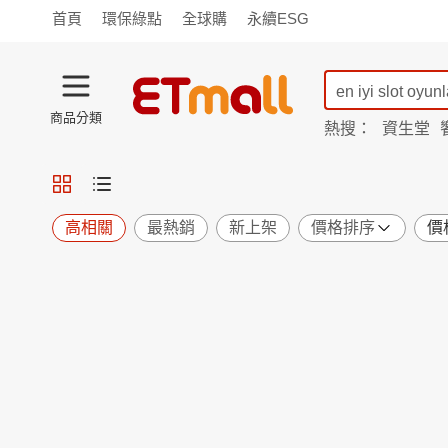
首頁
環保綠點
全球購
永續ESG
商品分類
熱搜：
資生堂
iphone 17
蘭陵
TV購物
旗艦店
商城
愛買
旅遊
寵物
男女鞋
襪
包配
保健
用品
機能
窈窕
高相關
最熱銷
新上架
價格排序
價
食品
飲料
生鮮
餐券
日用
紙品
清潔
口腔
鍋具
杯瓶
廚衛
休閒
服飾
內衣
精品
珠寶
寢具
家具
收納
宗教
Apple
小米
手機平板
穿戴
家電
電視
季節
廚房