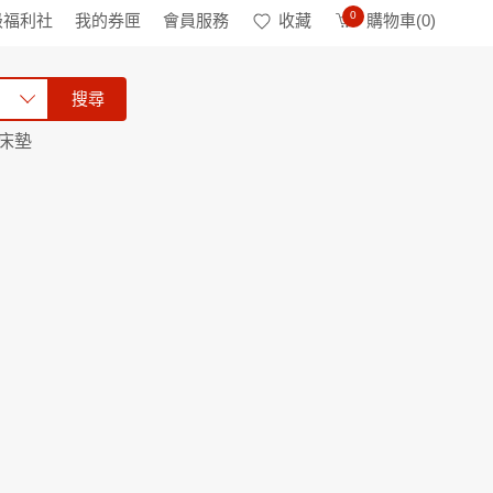
0
級福利社
我的券匣
會員服務
收藏
購物車(
0
)
搜尋
床墊