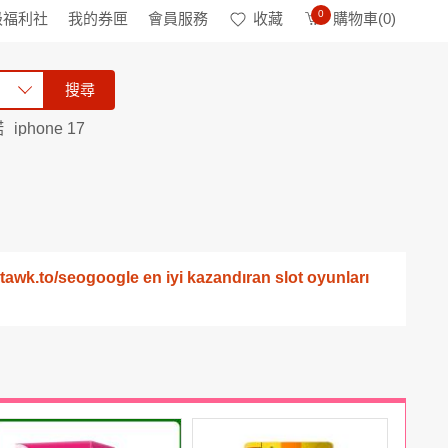
0
級福利社
我的券匣
會員服務
收藏
購物車(
0
)
搜尋
諾
iphone 17
/seogoogle en iyi kazandıran slot oyunları