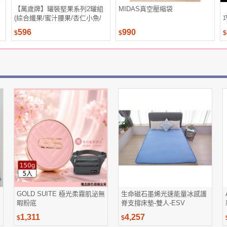
【萬歲牌】罐裝堅果系列2罐組
MIDAS真空壓縮袋
(綜合纖果/蜜汁腰果/杏仁小魚/
香酥腰果/無調味核桃/珍味雙果/
596
990
$
$
$
無調味杏仁果)
GOLD SUITE 極光柔霧肌泌無
生命磁石墨烯光速能量冰感護
暇粉底
脊支撐床墊-雙人-ESV
1,311
4,257
$
$