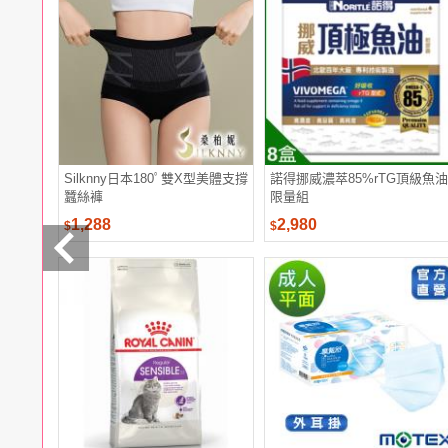
電腦
週邊
電玩
耳機
保養
彩妝
美髮
香氛
Silknny日本180ﾟ雙X型美體支撐
諾得挪威濃萃85%rTG頂級魚油
蠶絲褲
限量組
1,288
2,980
$
$