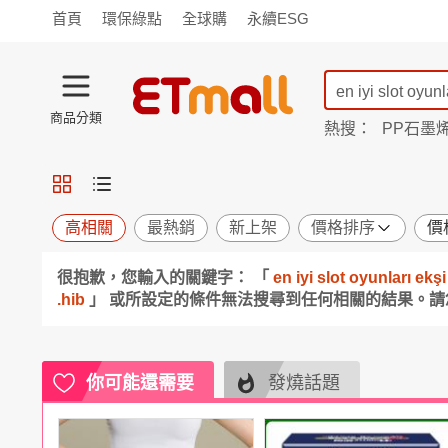
首頁
環保綠點
全球購
永續ESG
商品分類
熱搜：
PP石墨
蘭陵
TV購物
旗艦店
商城
愛買
旅遊
寵物
男女鞋
襪
包配
保健
用品
機能
窈窕
高相關
最熱銷
新上架
價格排序
價
食品
飲料
生鮮
餐券
很抱歉，您輸入的關鍵字： 「
en iyi slot oyunlar
日用
紙品
清潔
口腔
.hib
」 或所設定的條件無法搜尋到任何相關的結果。
鍋具
杯瓶
廚衛
休閒
服飾
內衣
精品
珠寶
寢具
家具
收納
宗教
你可能還需要
發燒話題
Apple
小米
手機平板
穿戴
家電
電視
季節
廚房