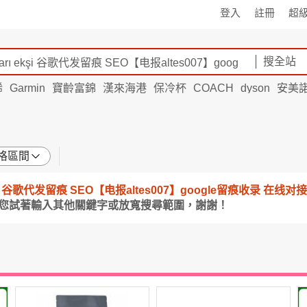
登入
註冊
超
搜全站
烯
Garmin
寶齡富錦
漢來海港
保冷杯
COACH
dyson
安美
格區間
ı ekşi 谷歌代发留痕 SEO【电报altes007】google留痕收录 在线对接tawk.to
請您試著輸入其他關鍵字或放寬搜尋範圍，謝謝！