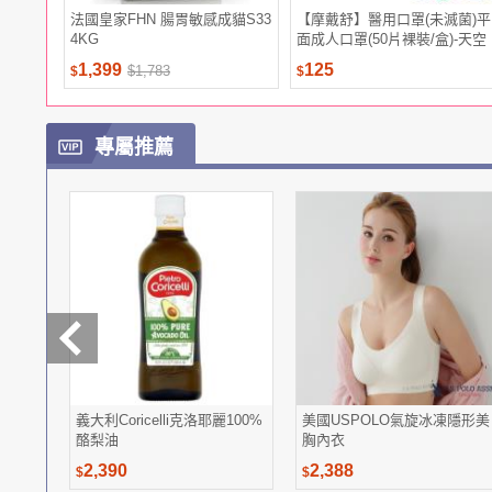
法國皇家FHN 腸胃敏感成貓S33
【摩戴舒】醫用口罩(未滅菌)平
4KG
面成人口罩(50片裸裝/盒)-天空
藍
1,399
125
$1,783
$
$
專屬推薦
義大利Coricelli克洛耶麗100%
美國USPOLO氣旋冰凍隱形美
酪梨油
胸內衣
2,390
2,388
$
$