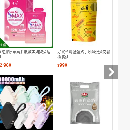
華陀膠原燕窩胜肽飲美妍飲清透
好實台灣溫體豬手炒鹹蛋黃肉鬆
Hills
組
搶購組
貓 雞肉 
2,980
990
2,199
$
$