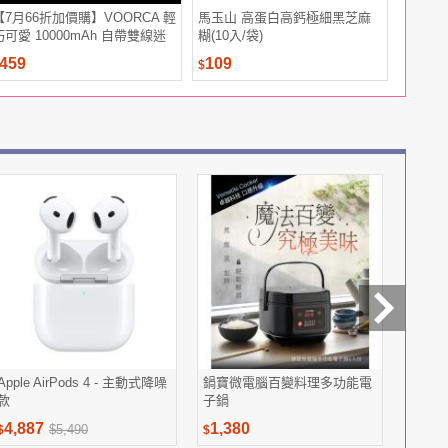
【7月66折加價購】VOORCA 輕
馬玉山 高蛋白高鈣極細黑芝麻
春風平版
巧可愛 10000mAh 自帶雙線迷
糊(10入/袋)
張*6包*6
你行動電源
459
109
799
$
$
Apple AirPods 4 - 主動式降噪
鍋寶微電腦百變料理多功能電
ST.M
款
子鍋
100
4,887
1,380
4,99
$5,490
$
$
$