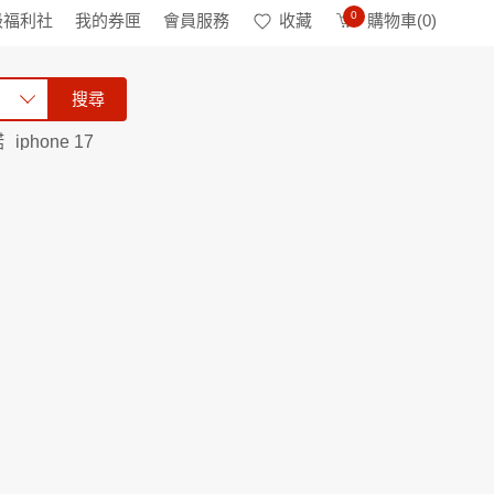
0
級福利社
我的券匣
會員服務
收藏
購物車(
0
)
搜尋
諾
iphone 17