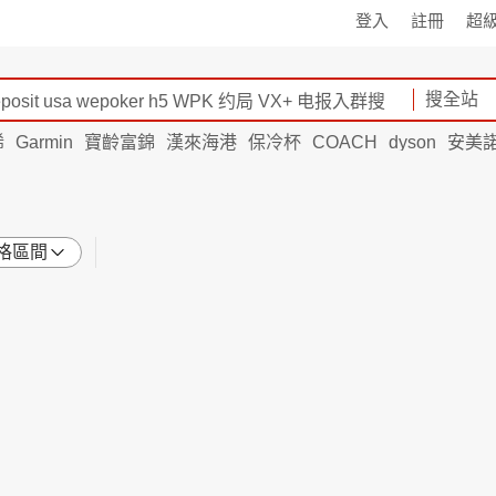
登入
註冊
超
搜全站
烯
Garmin
寶齡富錦
漢來海港
保冷杯
COACH
dyson
安美
格區間