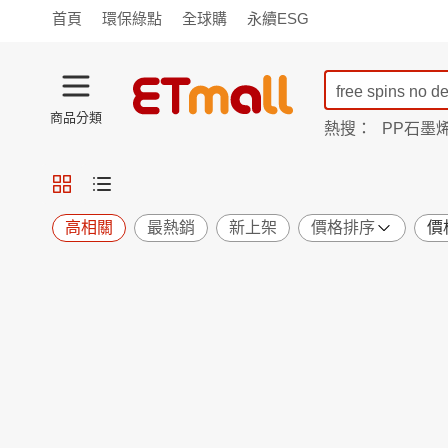
首頁
環保綠點
全球購
永續ESG
商品分類
熱搜：
PP石墨
蘭陵
TV購物
旗艦店
商城
愛買
旅遊
寵物
男女鞋
襪
包配
保健
用品
機能
窈窕
高相關
最熱銷
新上架
價格排序
價
食品
飲料
生鮮
餐券
日用
紙品
清潔
口腔
鍋具
杯瓶
廚衛
休閒
服飾
內衣
精品
珠寶
寢具
家具
收納
宗教
Apple
小米
手機平板
穿戴
家電
電視
季節
廚房