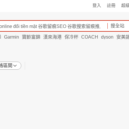
登入
註冊
超
搜全站
烯
Garmin
寶齡富錦
漢來海港
保冷杯
COACH
dyson
安美
格區間