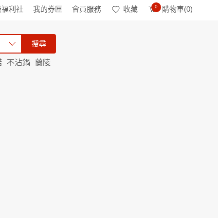
0
級福利社
我的券匣
會員服務
收藏
購物車(
0
)
搜尋
諾
不沾鍋
蘭陵