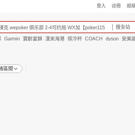
登入
註冊
超
搜全站
烯
Garmin
寶齡富錦
漢來海港
保冷杯
COACH
dyson
安美
格區間