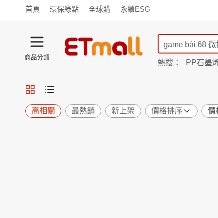
首頁
環保綠點
全球購
永續ESG
商品分類
熱搜：
PP石墨
蘭陵
TV購物
旗艦店
商城
愛買
旅遊
寵物
男女鞋
襪
包配
保健
用品
機能
窈窕
高相關
最熱銷
新上架
價格排序
價
食品
飲料
生鮮
餐券
日用
紙品
清潔
口腔
鍋具
杯瓶
廚衛
休閒
服飾
內衣
精品
珠寶
寢具
家具
收納
宗教
Apple
小米
手機平板
穿戴
家電
電視
季節
廚房