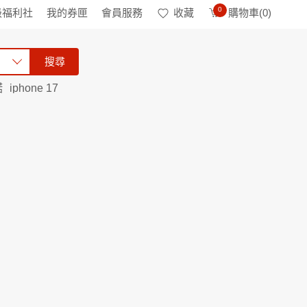
0
級福利社
我的券匣
會員服務
收藏
購物車(
0
)
搜尋
諾
iphone 17