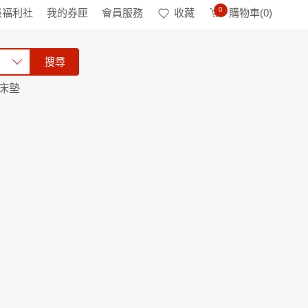
0
級福利社
我的券匣
會員服務
收藏
購物車(
0
)
搜尋
床墊