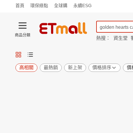
首頁
環保綠點
全球購
永續ESG
商品分類
熱搜：
資生堂
iphone 17
蘭陵
TV購物
旗艦店
商城
愛買
旅遊
寵物
男女鞋
襪
包配
保健
用品
機能
窈窕
高相關
最熱銷
新上架
價格排序
價
食品
飲料
生鮮
餐券
日用
紙品
清潔
口腔
鍋具
杯瓶
廚衛
休閒
服飾
內衣
精品
珠寶
寢具
家具
收納
宗教
Apple
小米
手機平板
穿戴
家電
電視
季節
廚房