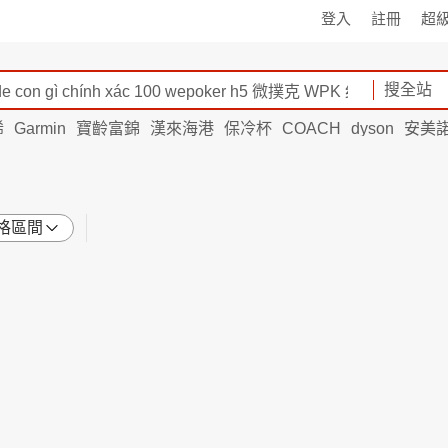
登入
註冊
超
搜全站
烯
Garmin
寶齡富錦
漢來海港
保冷杯
COACH
dyson
安美
格區間