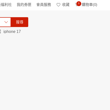
0
級福利社
我的券匣
會員服務
收藏
購物車(
0
)
搜尋
諾
iphone 17