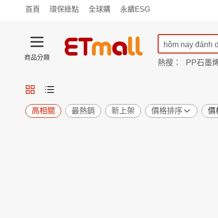
首頁
環保綠點
全球購
永續ESG
商品分類
熱搜：
PP石墨
蘭陵
TV購物
旗艦店
商城
愛買
旅遊
寵物
男女鞋
襪
包配
保健
用品
機能
窈窕
高相關
最熱銷
新上架
價格排序
價
食品
飲料
生鮮
餐券
日用
紙品
清潔
口腔
鍋具
杯瓶
廚衛
休閒
服飾
內衣
精品
珠寶
寢具
家具
收納
宗教
Apple
小米
手機平板
穿戴
家電
電視
季節
廚房