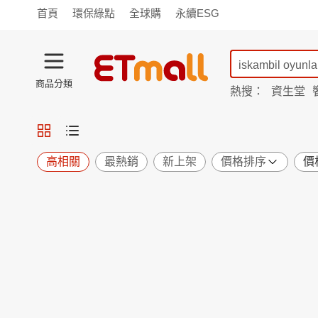
首頁
環保綠點
全球購
永續ESG
商品分類
熱搜：
資生堂
iphone 17
蘭陵
TV購物
旗艦店
商城
愛買
旅遊
寵物
男女鞋
襪
包配
保健
用品
機能
窈窕
高相關
最熱銷
新上架
價格排序
價
食品
飲料
生鮮
餐券
日用
紙品
清潔
口腔
鍋具
杯瓶
廚衛
休閒
服飾
內衣
精品
珠寶
寢具
家具
收納
宗教
Apple
小米
手機平板
穿戴
家電
電視
季節
廚房