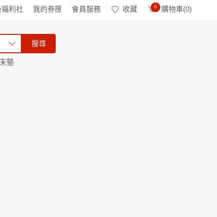
0
級福利社
我的券匣
會員服務
收藏
購物車(
0
)
搜尋
床墊