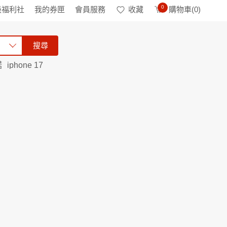
0
級福利社
我的券匣
會員服務
收藏
購物車(
0
)
搜尋
諾
iphone 17