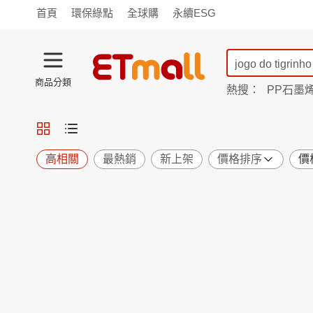
首頁
環保綠點
全球購
永續ESG
商品分類
熱搜：
PP石墨
蘭陵
TV購物
旗艦店
商城
愛買
旅遊
寵物
男女鞋
襪
包配
保健
用品
機能
窈窕
高相關
最熱銷
新上架
價格排序
價
食品
飲料
生鮮
餐券
日用
紙品
清潔
口腔
鍋具
杯瓶
廚衛
休閒
服飾
內衣
精品
珠寶
寢具
家具
收納
宗教
Apple
小米
手機平板
穿戴
家電
電視
季節
廚房