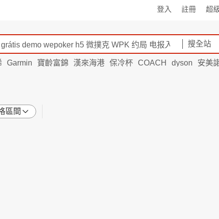
登入
註冊
超
搜全站
烯
Garmin
寶齡富錦
漢來海港
保冷杯
COACH
dyson
安美
格區間