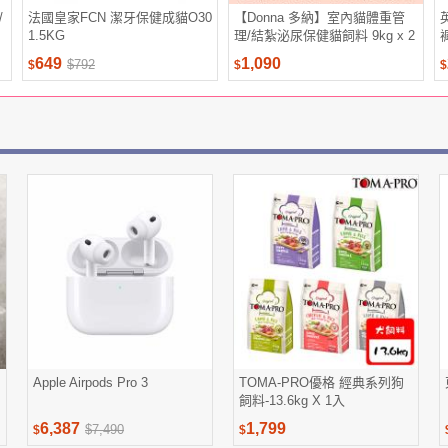
/
法國皇家FCN 潔牙保健成貓O30
【Donna 多納】室內貓體重管
1.5KG
理/結紮泌尿保健貓飼料 9kg x 2
包組(官方直營 /貓乾糧/貓飼料/
649
1,090
$792
$
$
$
泌尿道飼料)
Apple Airpods Pro 3
TOMA-PRO優格 經典系列狗
飼料-13.6kg X 1入
6,387
1,799
$7,490
$
$