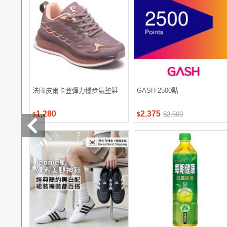
電腦
週邊
電玩
耳機
保養
彩妝
美髮
香氛
法國皮爾卡登彈力穩步氣墊鞋
GASH 2500點
1,280
2,375
$2,500
$
$