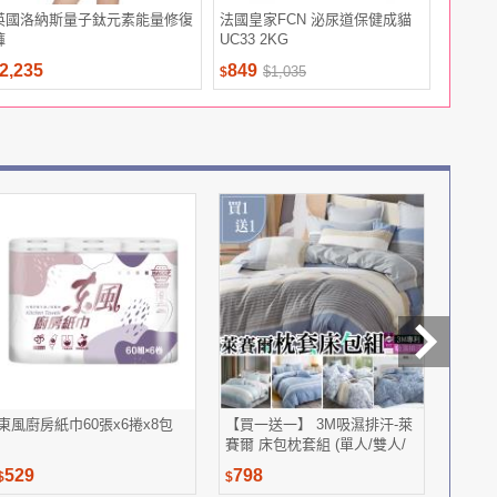
英國洛納斯量子鈦元素能量修復
法國皇家FCN 泌尿道保健成貓
【信東生
褲
UC33 2KG
入組
2,235
849
720
$1,035
$
$
東風廚房紙巾60張x6捲x8包
【買一送一】 3M吸濕排汗-萊
【靜思
賽爾 床包枕套組 (單人/雙人/
280g
加大 均一價 )
529
798
95
$
$
$
$