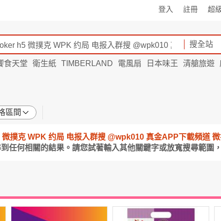
登入
註冊
超
搜全站
饗食天堂
衛生紙
TIMBERLAND
電風扇
日本味王
清艙旅遊
格區間
oker h5 微撲克 WPK 约局 电报入群搜 @wpk010 真金APP下載頻
尋到任何相關的結果。請您試著輸入其他關鍵字或放寬搜尋範圍