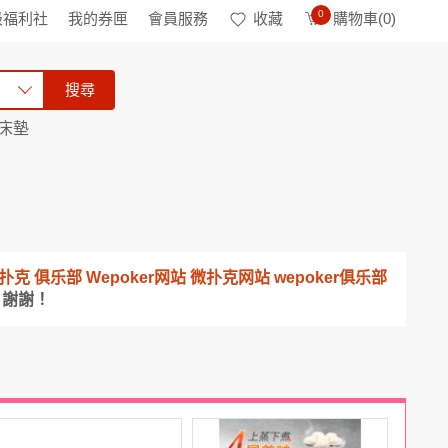
0
級福利社
我的券匣
會員服務
收藏
購物車(
0
)
搜尋
床墊
道 微扑克 俱乐部 Wepoker网站 微扑克网站 wepoker俱乐部
，謝謝！