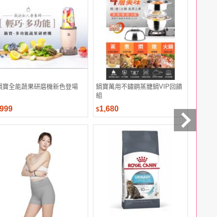
鍋寶全能蔬果研磨機新色登場
鍋寶萬用不鏽鋼蒸籠鍋VIP回饋
【三好米】
組
999
1,680
319
$
$