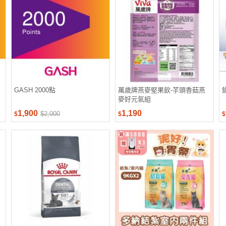
GASH 2000點
萬歲牌燕麥堅果飲-芋頭香菇燕
麥好元氣組
1,900
1,190
$2,000
$
$
$