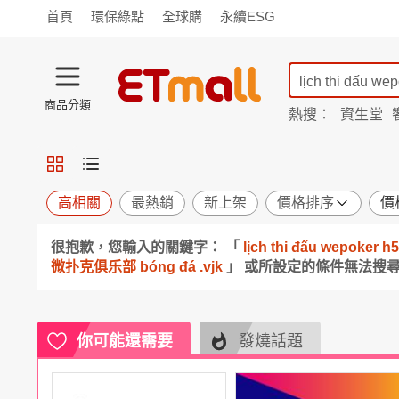
首頁
環保綠點
全球購
永續ESG
商品分類
熱搜：
資生堂
iphone 17
蘭陵
TV購物
旗艦店
商城
愛買
旅遊
寵物
男女鞋
襪
包配
保健
用品
機能
窈窕
高相關
最熱銷
新上架
價格排序
價
食品
飲料
生鮮
餐券
很抱歉，您輸入的關鍵字： 「
lịch thi đấu wep
日用
紙品
清潔
口腔
微扑克俱乐部 bóng đá .vjk
」 或所設定的條件無法搜
鍋具
杯瓶
廚衛
休閒
服飾
內衣
精品
珠寶
寢具
家具
收納
宗教
你可能還需要
發燒話題
Apple
小米
手機平板
穿戴
家電
電視
季節
廚房