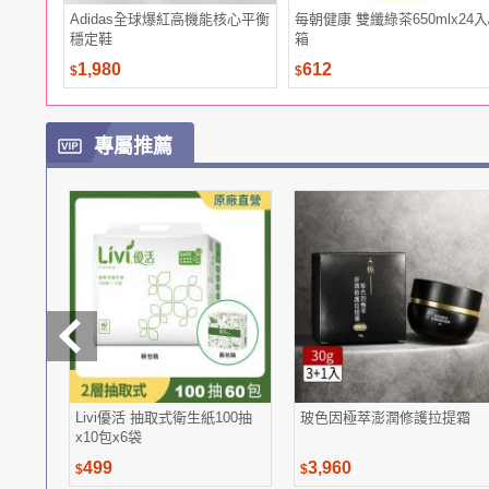
Adidas全球爆紅高機能核心平衡
每朝健康 雙纖綠茶650mlx24入
穩定鞋
箱
1,980
612
$
$
專屬推薦
Livi優活 抽取式衛生紙100抽
玻色因極萃澎潤修護拉提霜
x10包x6袋
499
3,960
$
$