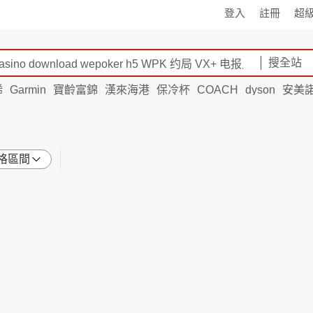
登入
註冊
超
搜全站
烯
Garmin
寶齡富錦
漢來海港
保冷杯
COACH
dyson
安美
格區間