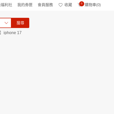
0
級福利社
我的券匣
會員服務
收藏
購物車(
0
)
搜尋
諾
iphone 17