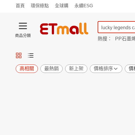
首頁
環保綠點
全球購
永續ESG
商品分類
熱搜：
PP石墨
蘭陵
TV購物
旗艦店
商城
愛買
旅遊
寵物
男女鞋
襪
包配
保健
用品
機能
窈窕
高相關
最熱銷
新上架
價格排序
價
食品
飲料
生鮮
餐券
日用
紙品
清潔
口腔
鍋具
杯瓶
廚衛
休閒
服飾
內衣
精品
珠寶
寢具
家具
收納
宗教
Apple
小米
手機平板
穿戴
家電
電視
季節
廚房