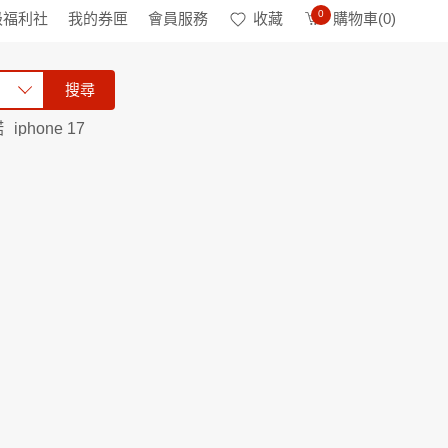
0
級福利社
我的券匣
會員服務
收藏
購物車(
0
)
搜尋
諾
iphone 17