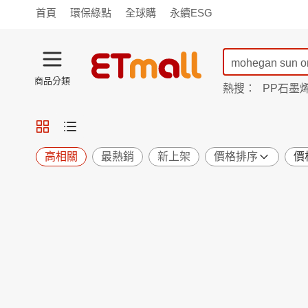
首頁
環保綠點
全球購
永續ESG
商品分類
熱搜：
PP石墨
蘭陵
TV購物
旗艦店
商城
愛買
旅遊
寵物
男女鞋
襪
包配
保健
用品
機能
窈窕
高相關
最熱銷
新上架
價格排序
價
食品
飲料
生鮮
餐券
日用
紙品
清潔
口腔
鍋具
杯瓶
廚衛
休閒
服飾
內衣
精品
珠寶
寢具
家具
收納
宗教
Apple
小米
手機平板
穿戴
家電
電視
季節
廚房