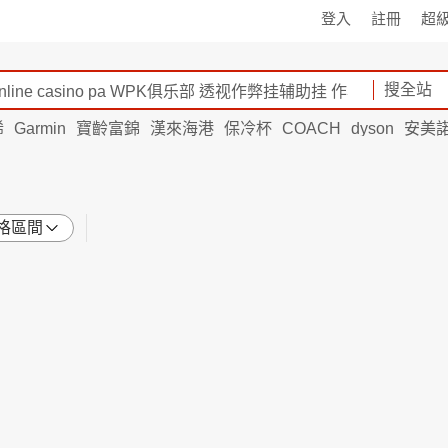
登入
註冊
超
搜全站
烯
Garmin
寶齡富錦
漢來海港
保冷杯
COACH
dyson
安美
格區間