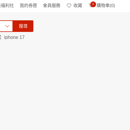
0
級福利社
我的券匣
會員服務
收藏
購物車(
0
)
搜尋
諾
iphone 17