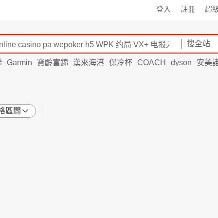
登入
註冊
超
搜全站
烯
Garmin
寶齡富錦
漢來海港
保冷杯
COACH
dyson
安美
格區間