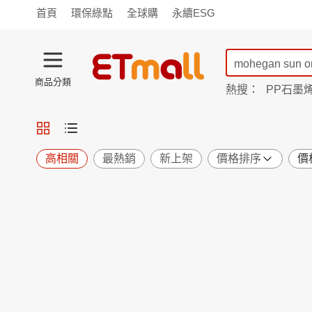
首頁
環保綠點
全球購
永續ESG
商品分類
熱搜：
PP石墨
蘭陵
TV購物
旗艦店
商城
愛買
旅遊
寵物
男女鞋
襪
包配
保健
用品
機能
窈窕
高相關
最熱銷
新上架
價格排序
價
食品
飲料
生鮮
餐券
日用
紙品
清潔
口腔
鍋具
杯瓶
廚衛
休閒
服飾
內衣
精品
珠寶
寢具
家具
收納
宗教
Apple
小米
手機平板
穿戴
家電
電視
季節
廚房