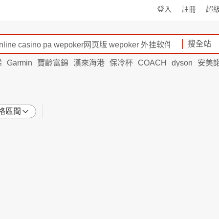
登入
註冊
超
搜全站
烯
Garmin
寶齡富錦
漢來海港
保冷杯
COACH
dyson
安美
格區間