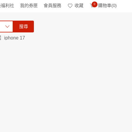
0
級福利社
我的券匣
會員服務
收藏
購物車(
0
)
搜尋
諾
iphone 17