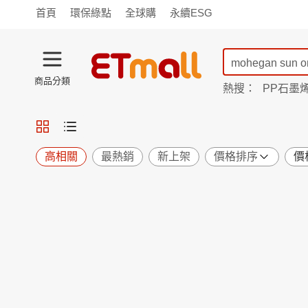
首頁
環保綠點
全球購
永續ESG
商品分類
熱搜：
PP石墨
蘭陵
TV購物
旗艦店
商城
愛買
旅遊
寵物
男女鞋
襪
包配
保健
用品
機能
窈窕
高相關
最熱銷
新上架
價格排序
價
食品
飲料
生鮮
餐券
日用
紙品
清潔
口腔
鍋具
杯瓶
廚衛
休閒
服飾
內衣
精品
珠寶
寢具
家具
收納
宗教
Apple
小米
手機平板
穿戴
家電
電視
季節
廚房