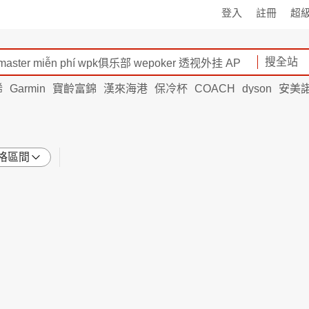
登入
註冊
超
搜全站
烯
Garmin
寶齡富錦
漢來海港
保冷杯
COACH
dyson
安美
格區間