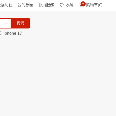
0
級福利社
我的券匣
會員服務
收藏
購物車(
0
)
搜尋
諾
iphone 17