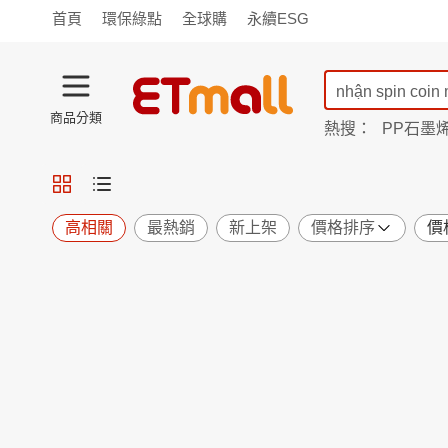
首頁
環保綠點
全球購
永續ESG
商品分類
熱搜：
PP石墨
蘭陵
TV購物
旗艦店
商城
愛買
旅遊
寵物
男女鞋
襪
包配
保健
用品
機能
窈窕
高相關
最熱銷
新上架
價格排序
價
食品
飲料
生鮮
餐券
日用
紙品
清潔
口腔
鍋具
杯瓶
廚衛
休閒
服飾
內衣
精品
珠寶
寢具
家具
收納
宗教
Apple
小米
手機平板
穿戴
家電
電視
季節
廚房