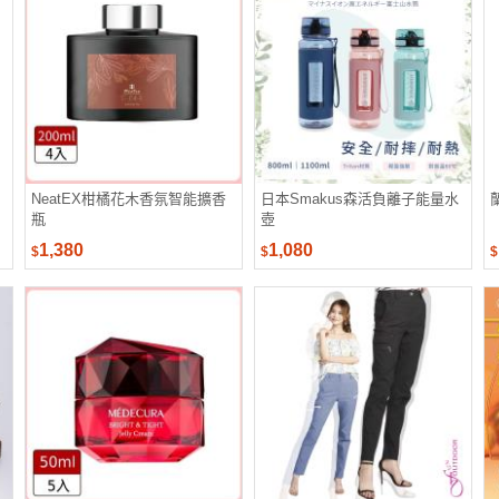
NeatEX柑橘花木香氛智能擴香
日本Smakus森活負離子能量水
瓶
壺
1,380
1,080
$
$
$