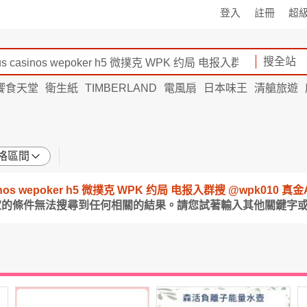
登入
註冊
超
搜全站
饗食天堂
衛生紙
TIMBERLAND
電風扇
日本味王
清艙旅遊
格區間
 casinos wepoker h5 微撲克 WPK 约局 电报入群搜 @wpk0
定的條件無法搜尋到任何相關的結果。請您試著輸入其他關鍵字