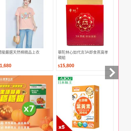
蘭陵嚴選天然棉精品上衣
華陀林心如代言3A即食燕窩孝
【萬歲牌
親組
(28gx5
1,680
15,800
659
$
$
$