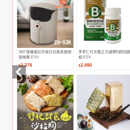
電腦
週邊
電玩
耳機
保養
彩妝
美髮
香氛
360°速暖遠紅外線日式桑拿屋絕
李李仁代言醫之方緩釋B群回饋
版推薦-ESV
組-ESV
2,376
2,490
$
$