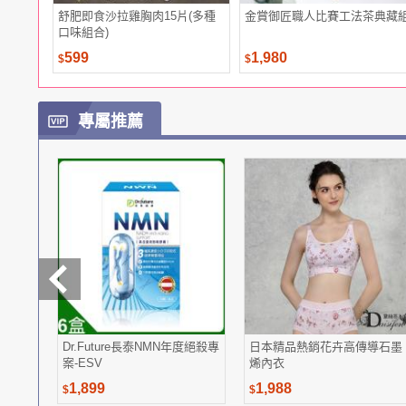
舒肥即食沙拉雞胸肉15片(多種
金賞御匠職人比賽工法茶典藏
口味組合)
599
1,980
$
$
專屬推薦
Dr.Future長泰NMN年度絕殺專
日本精品熱銷花卉高傳導石墨
案-ESV
烯內衣
1,899
1,988
$
$