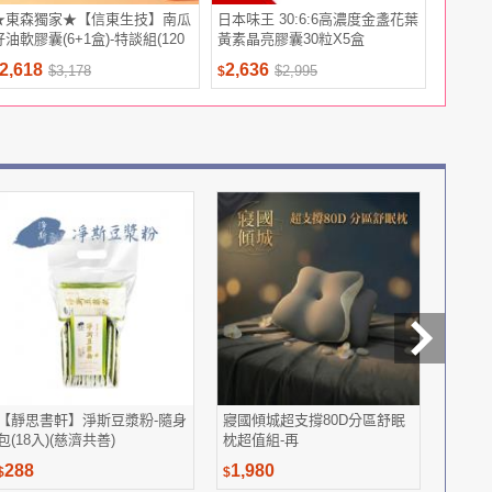
★東森獨家★【信東生技】南瓜
日本味王 30:6:6高濃度金盞花葉
【三好米】
籽油軟膠囊(6+1盒)-特談組(120
黃素晶亮膠囊30粒X5盒
粒/盒)
2,618
2,636
229
$3,178
$2,995
$
$
【靜思書軒】淨斯豆漿粉-隨身
寢國傾城超支撐80D分區舒眠
泰山 純
包(18入)(慈濟共善)
枕超值組-再
288
1,980
348
$
$
$