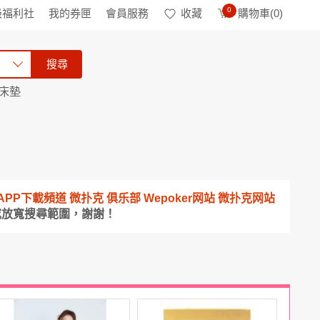
0
級福利社
我的券匣
會員服務
收藏
購物車(
0
)
搜尋
床墊
10 真金APP下載頻道 微扑克 俱乐部 Wepoker网站 微扑克网站
或放寬搜尋範圍，謝謝！