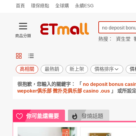
首頁
環保綠點
全球購
永續ESG
商品分類
熱搜：
資生堂
iphone 17
蘭陵
TV購物
旗艦店
商城
愛買
旅遊
寵物
男女鞋
襪
包配
保健
用品
機能
窈窕
高相關
最熱銷
新上架
價格排序
價
食品
飲料
生鮮
餐券
很抱歉，您輸入的關鍵字： 「
no deposit bonus
日用
紙品
清潔
口腔
wepoker俱乐部 微扑克俱乐部 casino .ous
」 或所設
鍋具
杯瓶
廚衛
休閒
服飾
內衣
精品
珠寶
寢具
家具
收納
宗教
你可能還需要
發燒話題
Apple
小米
手機平板
穿戴
家電
電視
季節
廚房