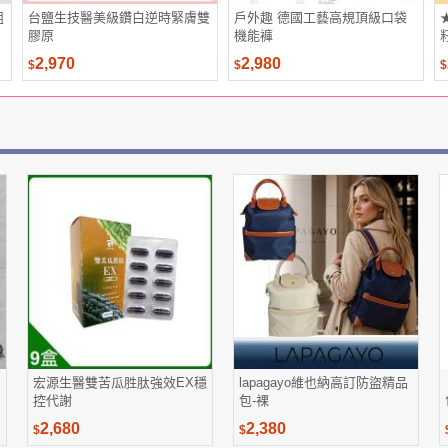
組
台鹽生技醫美級鑽白逆時緊膚雙
戶外趣 德國工藝高規頂級口袋
膠原
機能褲
2,970
2,980
$
$
$
宏源生醫雙苦瓜胜肽強效EX穩
lapagayo維也納高訂防盜精品
控代謝
包-裸
2,680
2,380
$
$