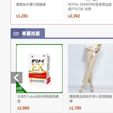
蘭陵絲光彈力美腿褲
ROYAL DIAMOND皇家精品超
能POLO衫-女款
1,281
2,392
$
$
專屬推薦
日本EX plus妥利命熱銷回饋
蘭陵精品斜紋丹寧小直筒顯瘦
組
褲
2,980
1,780
$
$