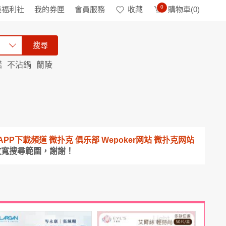
0
級福利社
我的券匣
會員服務
收藏
購物車(
0
)
搜尋
諾
不沾鍋
蘭陵
10 真金APP下載頻道 微扑克 俱乐部 Wepoker网站 微扑克网站
放寬搜尋範圍，謝謝！