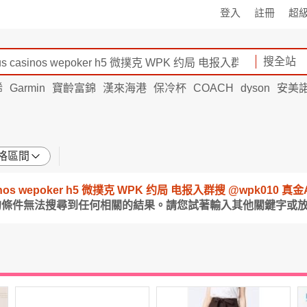
登入
註冊
超
搜全站
烯
Garmin
寶齡富錦
漢來海港
保冷杯
COACH
dyson
安美
格區間
 casinos wepoker h5 微撲克 WPK 约局 电报入群搜 @wpk0
的條件無法搜尋到任何相關的結果。請您試著輸入其他關鍵字或