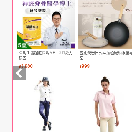
電腦
週邊
電玩
耳機
保養
彩妝
美髮
香氛
亞馬生醫超能粒現MPE-311激力
盛龍鐵器日式窒氮極鐵鍋限量
穩固
案
3,980
999
$
$