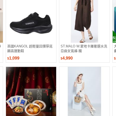
專
英國KANGOL 超輕量回彈厚底
ST.MALO W.蒙地卡羅奢選水洗
顯高運動鞋
亞麻女寬褲-獨
1,099
4,990
$
$
$