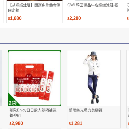
【胡媽媽灶腳】開運魚翅鮑金湯
QWI 韓國精品牛皮編織涼鞋-獨
限定組
1,680
2,280
$
$
$
華陀Enjoy日日飲人蔘精補氣
蘭陵絲光彈力美腿褲
養神組
2,980
1,281
$
$