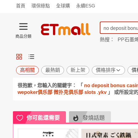
首頁
環保綠點
全球購
永續ESG
商品分類
熱搜：
PP石墨
TV購物
旗艦店
商城
愛買
旅遊
寵物
男女鞋
襪
包配
保健
用品
機能
窈窕
高相關
最熱銷
新上架
價格排序
價
食品
飲料
生鮮
餐券
很抱歉，您輸入的關鍵字： 「
no deposit bonus
日用
紙品
清潔
口腔
wepoker俱乐部 微扑克俱乐部 slots .ykv
」 或所設定
鍋具
杯瓶
廚衛
休閒
服飾
內衣
精品
珠寶
寢具
家具
收納
宗教
你可能還需要
發燒話題
Apple
小米
手機平板
穿戴
家電
電視
季節
廚房