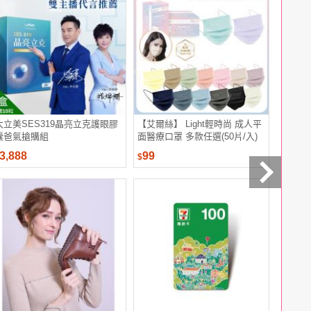
大立美SES319晶亮立克護眼膠
【艾爾絲】 Light輕時尚 成人平
【萬家福
囊爸氣搶購組
面醫療口罩 多款任選(50片/入)
享券(餘
中使用)
3,888
99
500
$
$