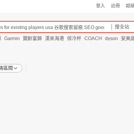
登入
註冊
超
搜全站
烯
Garmin
寶齡富錦
漢來海港
保冷杯
COACH
dyson
安美
格區間