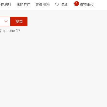
0
級福利社
我的券匣
會員服務
收藏
購物車(
0
)
搜尋
諾
iphone 17