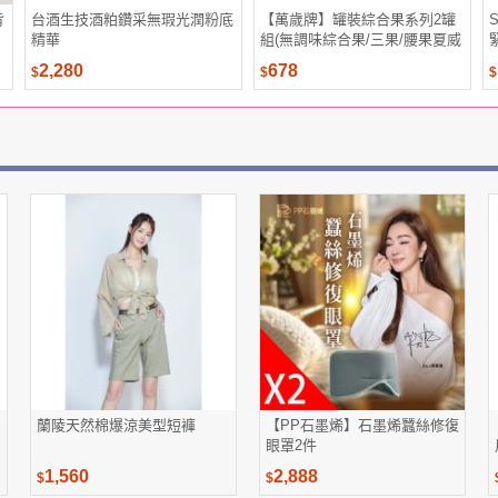
背
台酒生技酒粕鑽采無瑕光潤粉底
【萬歲牌】罐裝綜合果系列2罐
精華
組(無調味綜合果/三果/腰果夏威
夷豆/腰果、鹽之花綜合果、夏
2,280
678
$
$
$
威夷纖果)
蘭陵天然棉爆涼美型短褲
【PP石墨烯】石墨烯蠶絲修復
眼罩2件
1,560
2,888
$
$