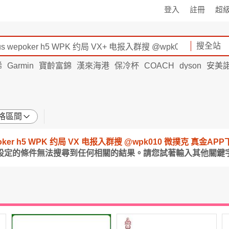
登入
註冊
超
搜全站
烯
Garmin
寶齡富錦
漢來海港
保冷杯
COACH
dyson
安美
格區間
 wepoker h5 WPK 约局 VX 电报入群搜 @wpk010 微撲克 真
所設定的條件無法搜尋到任何相關的結果。請您試著輸入其他關鍵