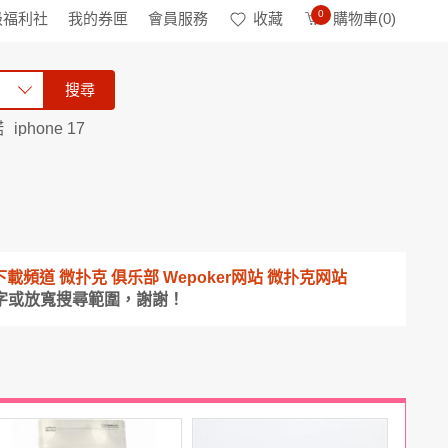
0
級福利社
我的券匣
會員服務
收藏
購物車(
0
)
搜尋
諾
iphone 17
金APP下載頻道 微扑克 俱乐部 Wepoker网站 微扑克网站
字或放寬搜尋範圍，謝謝！