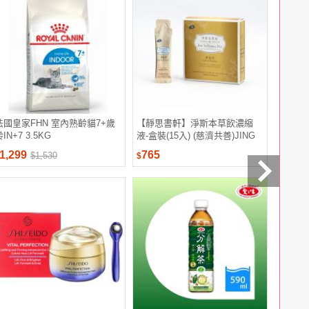
法國皇家FHN 室內熟齡貓7+歲
【靜思書軒】淨斯本草飲濃縮
法國皇家
IN+7 3.5KG
液-盒裝(15入) (慈濟共善)JING
貓L40 3
SI HERBAL TEA LIQUID
1,299
765
1,280
$1,530
$
$
PACKETS