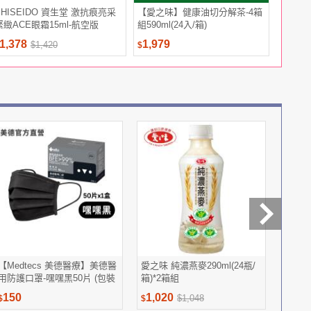
SHISEIDO 資生堂 激抗痕亮采
【愛之味】健康油切分解茶-4箱
【得意人
緊緻ACE眼霜15ml-航空版
組590ml(24入/箱)
三入組 (1
1,378
1,979
840
$1,420
$1
$
$
【Medtecs 美德醫療】美德醫
愛之味 純濃燕麥290ml(24瓶/
新東陽
用防護口罩-嘿嘿黑50片 (包裝
箱)*2箱組
陽官方
更替，隨機出貨)
150
1,020
95
$1,048
$
$
$
$