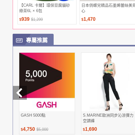
【CARL 卡爾】環保豆腐貓砂
日本俏蝶兒精品石墨烯蕾絲美
綠茶6L × 6包
心
939
1,470
$1,299
$
$
專屬推薦
GASH 5000點
S.MARINE歐洲同步沁涼彈力
空調褲
4,750
1,690
$5,000
$
$