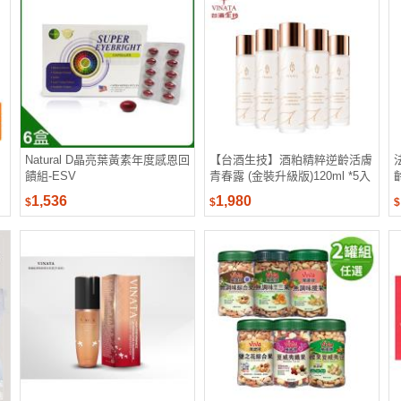
Natural D晶亮葉黃素年度感恩回
【台酒生技】酒粕精粹逆齡活膚
饋組-ESV
青春露 (金裝升級版)120ml *5入
齡
(保濕美白加強版)
1,536
1,980
$
$
$