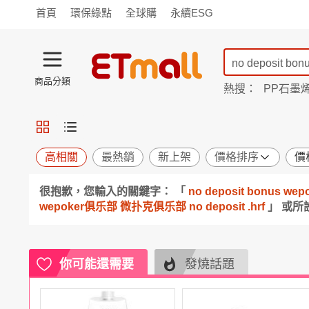
首頁
環保綠點
全球購
永續ESG
商品分類
熱搜：
PP石墨
蘭陵
TV購物
旗艦店
商城
愛買
旅遊
寵物
男女鞋
襪
包配
保健
用品
機能
窈窕
高相關
最熱銷
新上架
價格排序
價
食品
飲料
生鮮
餐券
很抱歉，您輸入的關鍵字： 「
no deposit bonus
日用
紙品
清潔
口腔
wepoker俱乐部 微扑克俱乐部 no deposit .hrf
」 或
鍋具
杯瓶
廚衛
休閒
服飾
內衣
精品
珠寶
寢具
家具
收納
宗教
你可能還需要
發燒話題
Apple
小米
手機平板
穿戴
家電
電視
季節
廚房