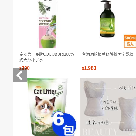
電腦
週邊
電玩
耳機
保養
彩妝
美髮
香氛
泰國第一品牌COCOBURI100%
台酒酒粕植萃修護黝黑洗髮精
純天然椰子水
990
1,980
$
$