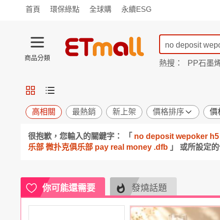
首頁
環保綠點
全球購
永續ESG
商品分類
熱搜：
PP石墨
蘭陵
TV購物
旗艦店
商城
愛買
旅遊
寵物
男女鞋
襪
包配
保健
用品
機能
窈窕
高相關
最熱銷
新上架
價格排序
價
食品
飲料
生鮮
餐券
很抱歉，您輸入的關鍵字： 「
no deposit wepok
日用
紙品
清潔
口腔
乐部 微扑克俱乐部 pay real money .dfb
」 或所設定
鍋具
杯瓶
廚衛
休閒
服飾
內衣
精品
珠寶
寢具
家具
收納
宗教
你可能還需要
發燒話題
Apple
小米
手機平板
穿戴
家電
電視
季節
廚房