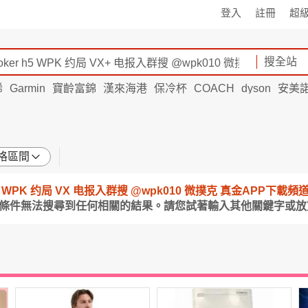
登入
註冊
超
搜全站
烯
Garmin
寶齡富錦
漢來海港
保冷杯
COACH
dyson
安美
格區間
er h5 WPK 约局 VX 电报入群搜 @wpk010 微撲克 真金APP下載
的條件無法搜尋到任何相關的結果。請您試著輸入其他關鍵字或