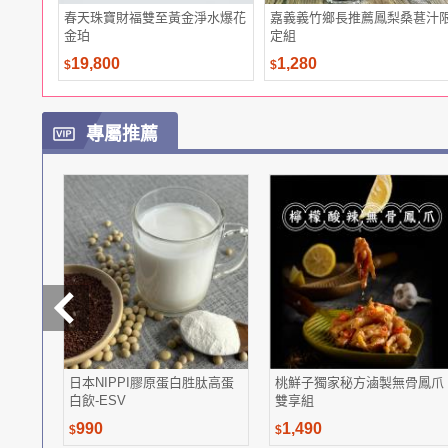
春天珠寶財福雙至黃金淨水爆花
嘉義義竹鄉長推薦鳳梨桑葚汁
金珀
定組
19,800
1,280
$
$
專屬推薦
日本NIPPI膠原蛋白胜肽高蛋
桃鮮子獨家秘方滷製無骨鳳爪
白飲-ESV
雙享組
990
1,490
$
$