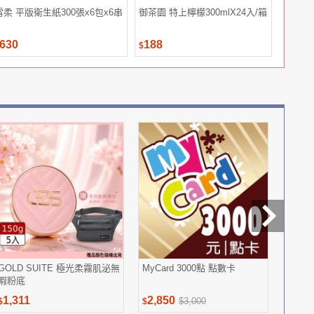
雪柔 平版衛生紙300張x6包x6串
御茶園 特上檸檬300mlX24入/箱
鱷魚水性
630
188
990
$
$
GOLD SUITE 極光柔霧肌泌無
MyCard 3000點 點數卡
Mr.
暇粉底
濕巾
1,311
2,850
990
$3,000
$
$
$