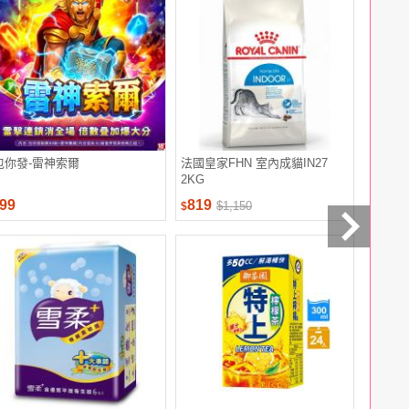
包你發-雷神索爾
法國皇家FHN 室內成貓IN27
【毛孩時
2KG
原礦砂6袋
99
819
1,470
$1,150
$
$