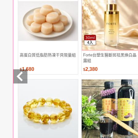
電腦
週邊
電玩
耳機
保養
彩妝
美髮
香氛
高蛋白質低脂肪熟凍干貝限量組
Forte台塑生醫斷斑祛黑煥白晶
露組
1,680
2,380
$
$