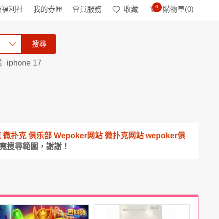
0
級福利社
我的券匣
會員服務
收藏
購物車(
0
)
搜尋
諾
iphone 17
頻道 微扑克 俱乐部 Wepoker网站 微扑克网站 wepoker俱
放寬搜尋範圍，謝謝！