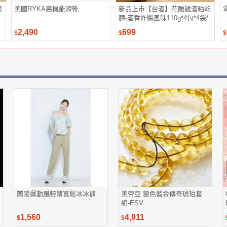
限
美國RYKA高機能短靴
新品上市【台酒】花雕雞酒粕乾
麵-酒香炸醬風味110g*4包*4袋/
箱(花雕雞乾麵)
2,490
699
$
$
$
蘭陵運動風輕薄寬鬆冰冰褲
美帝亞 變色藍金傳奇琥珀套
組-ESV
1,560
4,911
$
$