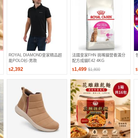
ROYAL DIAMOND皇家精品超
法國皇家FHN 挑嘴貓營養滿分
能POLO衫-男款
配方成貓E42 4KG
2,392
1,499
$1,800
$
$
$