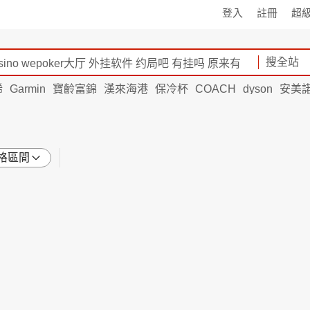
登入
註冊
超
搜全站
烯
Garmin
寶齡富錦
漢來海港
保冷杯
COACH
dyson
安美
格區間