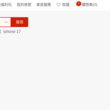
0
級福利社
我的券匣
會員服務
收藏
購物車(
0
)
搜尋
諾
iphone 17