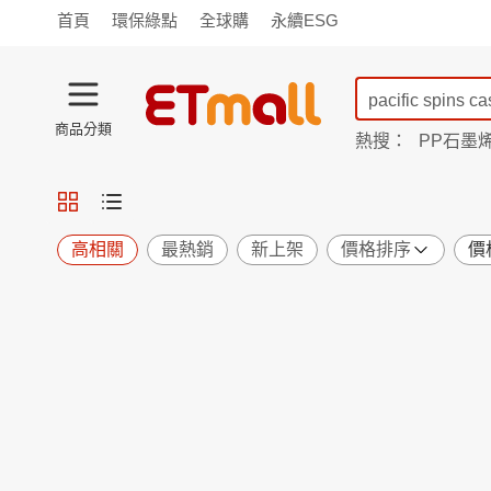
首頁
環保綠點
全球購
永續ESG
商品分類
熱搜：
PP石墨
蘭陵
TV購物
旗艦店
商城
愛買
旅遊
寵物
男女鞋
襪
包配
保健
用品
機能
窈窕
高相關
最熱銷
新上架
價格排序
價
食品
飲料
生鮮
餐券
日用
紙品
清潔
口腔
鍋具
杯瓶
廚衛
休閒
服飾
內衣
精品
珠寶
寢具
家具
收納
宗教
Apple
小米
手機平板
穿戴
家電
電視
季節
廚房