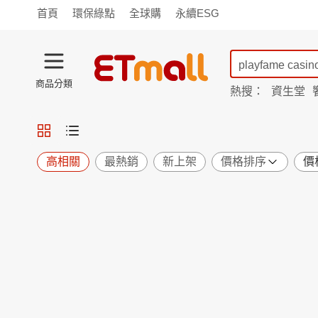
首頁
環保綠點
全球購
永續ESG
商品分類
熱搜：
資生堂
iphone 17
蘭陵
TV購物
旗艦店
商城
愛買
旅遊
寵物
男女鞋
襪
包配
保健
用品
機能
窈窕
高相關
最熱銷
新上架
價格排序
價
食品
飲料
生鮮
餐券
日用
紙品
清潔
口腔
鍋具
杯瓶
廚衛
休閒
服飾
內衣
精品
珠寶
寢具
家具
收納
宗教
Apple
小米
手機平板
穿戴
家電
電視
季節
廚房