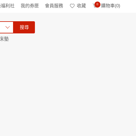
0
級福利社
我的券匣
會員服務
收藏
購物車(
0
)
搜尋
床墊