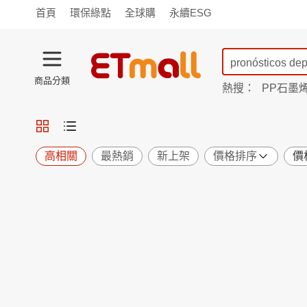
首頁
環保綠點
全球購
永續ESG
商品分類
熱搜：
PP石墨
蘭陵
TV購物
旗艦店
商城
愛買
旅遊
寵物
男女鞋
襪
包配
保健
用品
機能
窈窕
高相關
最熱銷
新上架
價格排序
價
食品
飲料
生鮮
餐券
日用
紙品
清潔
口腔
鍋具
杯瓶
廚衛
休閒
服飾
內衣
精品
珠寶
寢具
家具
收納
宗教
Apple
小米
手機平板
穿戴
家電
電視
季節
廚房