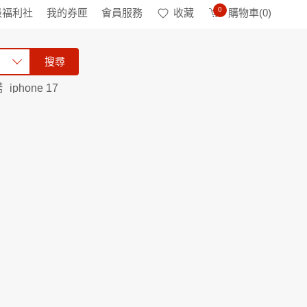
0
級福利社
我的券匣
會員服務
收藏
購物車(
0
)
搜尋
諾
iphone 17