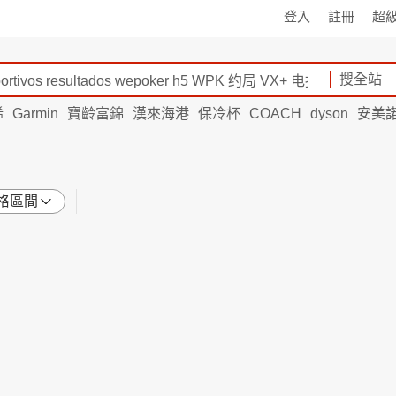
登入
註冊
超
搜全站
烯
Garmin
寶齡富錦
漢來海港
保冷杯
COACH
dyson
安美
格區間