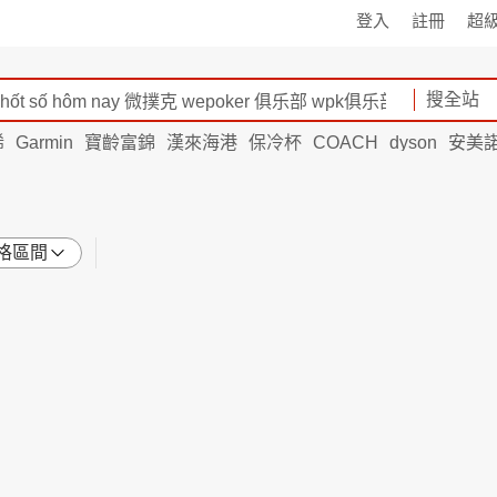
登入
註冊
超
搜全站
烯
Garmin
寶齡富錦
漢來海港
保冷杯
COACH
dyson
安美
格區間