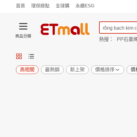
首頁
環保綠點
全球購
永續ESG
商品分類
熱搜：
PP石墨
TV購物
旗艦店
商城
愛買
旅遊
寵物
男女鞋
襪
包配
保健
用品
機能
窈窕
高相關
最熱銷
新上架
價格排序
價
食品
飲料
生鮮
餐券
日用
紙品
清潔
口腔
鍋具
杯瓶
廚衛
休閒
服飾
內衣
精品
珠寶
寢具
家具
收納
宗教
Apple
小米
手機平板
穿戴
家電
電視
季節
廚房