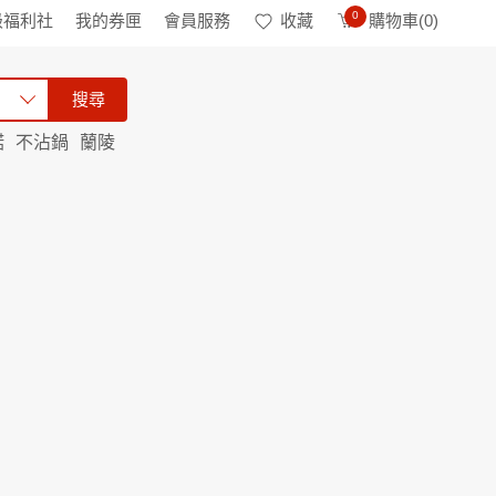
0
級福利社
我的券匣
會員服務
收藏
購物車(
0
)
搜尋
諾
不沾鍋
蘭陵