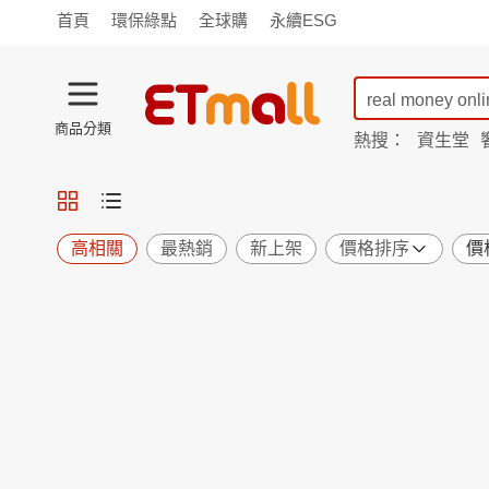
首頁
環保綠點
全球購
永續ESG
商品分類
熱搜：
資生堂
iphone 17
TV購物
旗艦店
商城
愛買
旅遊
寵物
男女鞋
襪
包配
保健
用品
機能
窈窕
高相關
最熱銷
新上架
價格排序
價
食品
飲料
生鮮
餐券
日用
紙品
清潔
口腔
鍋具
杯瓶
廚衛
休閒
服飾
內衣
精品
珠寶
寢具
家具
收納
宗教
Apple
小米
手機平板
穿戴
家電
電視
季節
廚房