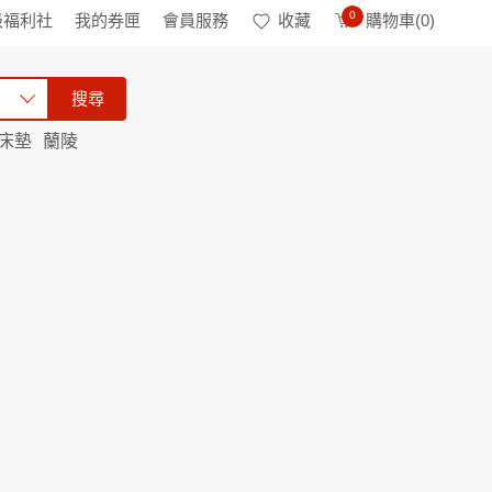
0
級福利社
我的券匣
會員服務
收藏
購物車(
0
)
搜尋
床墊
蘭陵