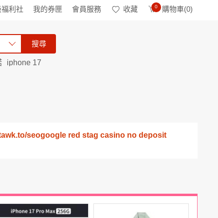
0
級福利社
我的券匣
會員服務
收藏
購物車(
0
)
搜尋
諾
iphone 17
/seogoogle red stag casino no deposit