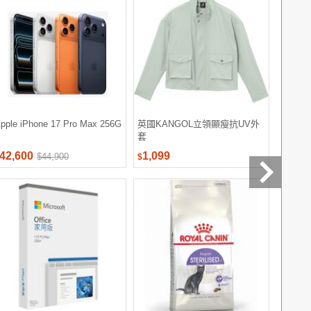
pple iPhone 17 Pro Max 256G
英國KANGOL立領顯瘦抗UV外
探索-瓜
套
組
42,600
1,099
2,480
$44,900
$
$