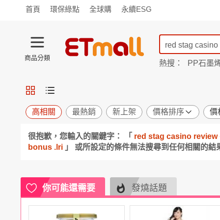
首頁
環保綠點
全球購
永續ESG
商品分類
熱搜：
PP石墨
蘭陵
TV購物
旗艦店
商城
愛買
旅遊
寵物
男女鞋
襪
包配
保健
用品
機能
窈窕
高相關
最熱銷
新上架
價格排序
價
食品
飲料
生鮮
餐券
很抱歉，您輸入的關鍵字： 「
red stag casino re
日用
紙品
清潔
口腔
bonus .lri
」 或所設定的條件無法搜尋到任何相關的結
鍋具
杯瓶
廚衛
休閒
服飾
內衣
精品
珠寶
寢具
家具
收納
宗教
你可能還需要
發燒話題
Apple
小米
手機平板
穿戴
家電
電視
季節
廚房