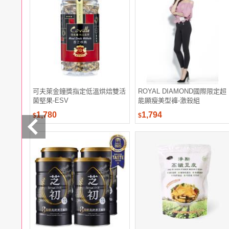
電腦
週邊
電玩
耳機
保養
彩妝
美髮
香氛
可夫萊金鐘獎指定低溫烘焙雙活
ROYAL DIAMOND國際限定超
菌堅果-ESV
能顯瘦美型褲-激殺組
1,780
1,794
$
$