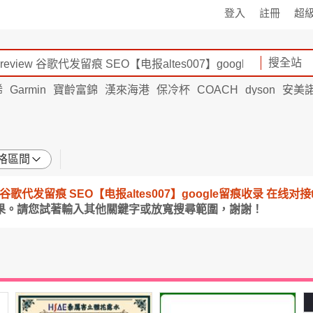
登入
註冊
超
搜全站
烯
Garmin
寶齡富錦
漢來海港
保冷杯
COACH
dyson
安美
格區間
view 谷歌代发留痕 SEO【电报altes007】google留痕收录 在线对接tawk.to
果。請您試著輸入其他關鍵字或放寬搜尋範圍，謝謝！