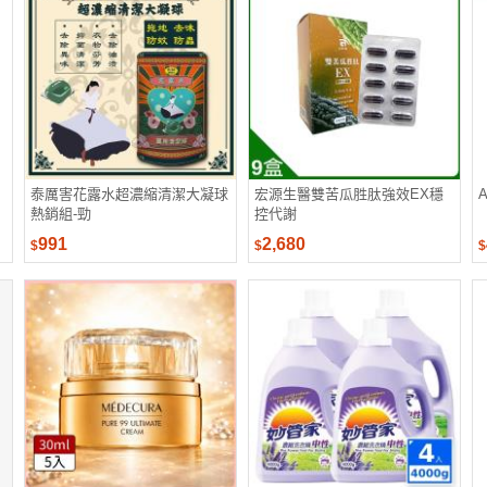
泰厲害花露水超濃縮清潔大凝球
宏源生醫雙苦瓜胜肽強效EX穩
A
熱銷組-勁
控代謝
991
2,680
$
$
$