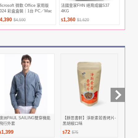
icrosoft 微軟 Office 家用版
法國皇家FHN 絕育成貓S37
【Cook
2024 彩盒盒裝｜1台 PC／Mac
4KG
功能電子鍋
4,390
1,360
1,380
$4,590
$1,620
$
$
澳洲PAUL SAILING雙穿機能
【靜思書軒】淨斯素若香烤片-
【三好
飛行外套
黑胡椒口味
1,399
72
179
$75
$
$
$