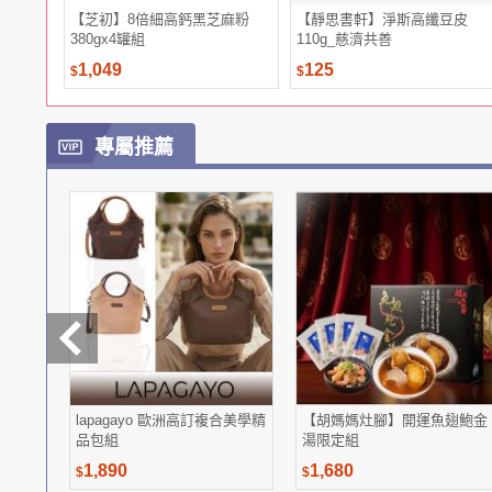
【芝初】8倍細高鈣黑芝麻粉
【靜思書軒】淨斯高纖豆皮
380gx4罐組
110g_慈濟共善
1,049
125
$
$
專屬推薦
lapagayo 歐洲高訂複合美學精
【胡媽媽灶腳】開運魚翅鮑金
品包組
湯限定組
1,890
1,680
$
$