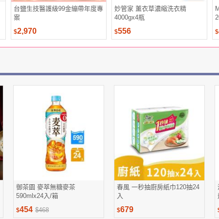
台鹽生技醫護級99金繃帶年度專
妙管家 薰衣草濃縮洗衣精
M
案
4000gx4瓶
2,970
556
$
$
$
御茶園 麥萃無糖麥茶
春風 一秒抽廚房紙巾120抽24
590mlx24入/箱
入
454
679
$468
$
$