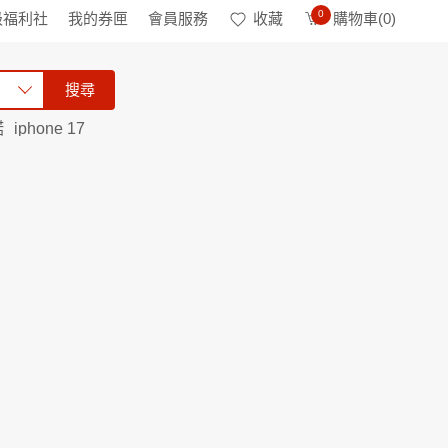
0
級福利社
我的券匣
會員服務
收藏
購物車(
0
)
搜尋
諾
iphone 17