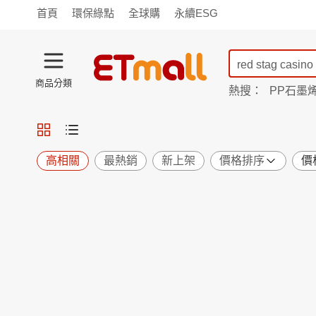
首頁
環保綠點
全球購
永續ESG
商品分類
熱搜：
PP石墨
蘭陵
TV購物
旗艦店
商城
愛買
旅遊
寵物
男女鞋
襪
包配
保健
用品
機能
窈窕
高相關
最熱銷
新上架
價格排序
價
食品
飲料
生鮮
餐券
日用
紙品
清潔
口腔
鍋具
杯瓶
廚衛
休閒
服飾
內衣
精品
珠寶
寢具
家具
收納
宗教
Apple
小米
手機平板
穿戴
家電
電視
季節
廚房