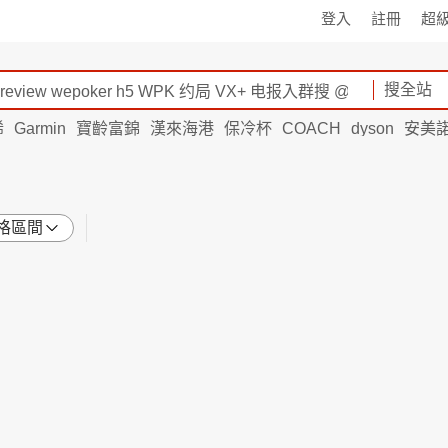
登入
註冊
超
搜全站
烯
Garmin
寶齡富錦
漢來海港
保冷杯
COACH
dyson
安美
格區間