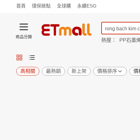
首頁
環保綠點
全球購
永續ESG
商品分類
熱搜：
PP石墨
蘭陵
TV購物
旗艦店
商城
愛買
旅遊
寵物
男女鞋
襪
包配
保健
用品
機能
窈窕
高相關
最熱銷
新上架
價格排序
價
食品
飲料
生鮮
餐券
日用
紙品
清潔
口腔
鍋具
杯瓶
廚衛
休閒
服飾
內衣
精品
珠寶
寢具
家具
收納
宗教
Apple
小米
手機平板
穿戴
家電
電視
季節
廚房