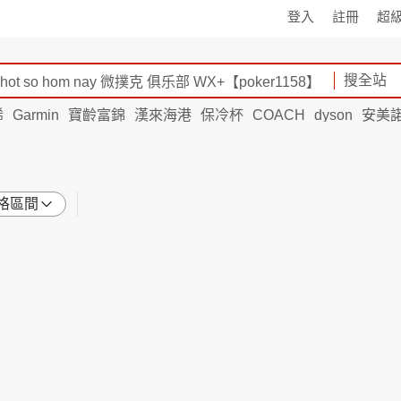
登入
註冊
超
搜全站
烯
Garmin
寶齡富錦
漢來海港
保冷杯
COACH
dyson
安美
格區間