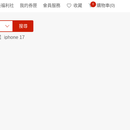
0
級福利社
我的券匣
會員服務
收藏
購物車(
0
)
搜尋
諾
iphone 17