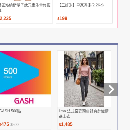
英國洛納斯量子鈦元素能量修復
【三好米】皇家香米(2.2Kg)
EarFun
褲
藍牙耳機
2,235
199
2,890
$
$
GASH 500點
iima 法式宮廷親膚舒爽針織精
希爾頓
品上衣
墊組-E
475
1,485
1,69
$500
$
$
$