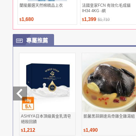
蘭陵嚴選天然棉精品上衣
法國皇家FCN 有效化毛成貓
IH34 4KG -網
1,680
1,399
$1,710
$
$
專屬推薦
ASHIYA日本頂級黃金乳清皂
凱馨黑蒜錦達烏骨雞全雞湯組
絕殺回饋
1,212
1,490
$
$