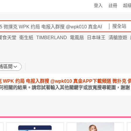
登入
註冊
超
搜全站
饗食天堂
衛生紙
TIMBERLAND
電風扇
日本味王
清艙旅遊
格區間
5 微撲克 WPK 约局 电报入群搜 @wpk010 真金APP下載頻道 微扑克
任何相關的結果。請您試著輸入其他關鍵字或放寬搜尋範圍，謝謝