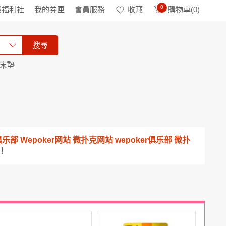
0
級福利社
我的券匣
會員服務
收藏
購物車(
0
)
搜尋
床墊
 俱乐部 Wepoker网站 微扑克网站 wepoker俱乐部 微扑
！