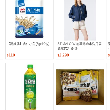
【萬歲牌】杏仁小魚(8gx10包)
ST.MALO W.植萃絲麻水洗丹寧
凍感女外套-獨
110
2,299
$
$
$