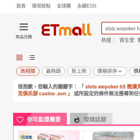
首頁
環保綠點
全球購
永續ESG
商品分類
熱搜：
資生堂
iphone 17
蘭陵
TV購物
旗艦店
商城
愛買
旅遊
寵物
男女鞋
襪
包配
保健
用品
機能
窈窕
高相關
最熱銷
新上架
價格排序
價
食品
飲料
生鮮
餐券
很抱歉，您輸入的關鍵字： 「
slots wepoker h
日用
紙品
清潔
口腔
克俱乐部 casino .avn
」 或所設定的條件無法搜尋到
鍋具
杯瓶
廚衛
休閒
服飾
內衣
精品
珠寶
寢具
家具
收納
宗教
你可能還需要
發燒話題
Apple
小米
手機平板
穿戴
家電
電視
季節
廚房