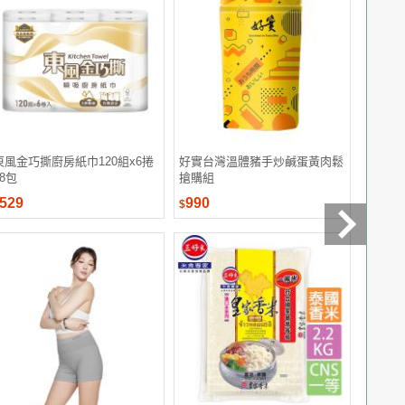
東風金巧撕廚房紙巾120組x6捲
好實台灣溫體豬手炒鹹蛋黃肉鬆
【盛香珍
x8包
搶購組
529
990
85
$
$