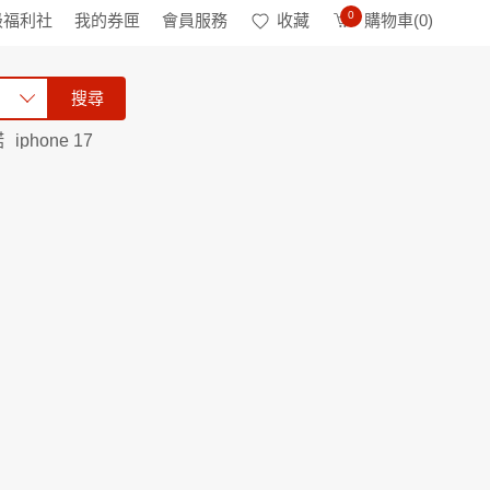
0
級福利社
我的券匣
會員服務
收藏
購物車(
0
)
搜尋
諾
iphone 17