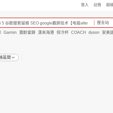
登入
註冊
超
搜全站
烯
Garmin
寶齡富錦
漢來海港
保冷杯
COACH
dyson
安美
格區間