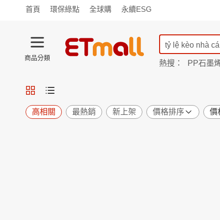
首頁
環保綠點
全球購
永續ESG
商品分類
熱搜：
PP石墨
蘭陵
TV購物
旗艦店
商城
愛買
旅遊
寵物
男女鞋
襪
包配
保健
用品
機能
窈窕
高相關
最熱銷
新上架
價格排序
價
食品
飲料
生鮮
餐券
日用
紙品
清潔
口腔
鍋具
杯瓶
廚衛
休閒
服飾
內衣
精品
珠寶
寢具
家具
收納
宗教
Apple
小米
手機平板
穿戴
家電
電視
季節
廚房