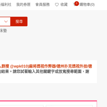
0
級福利社
我的券匣
會員服務
收藏
購物車(
0
)
搜尋
床墊
 电报入群搜 @wpk010)麻将透视作弊器/德州扑克透视外挂/德
的結果。請您試著輸入其他關鍵字或放寬搜尋範圍，謝