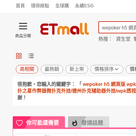
首頁
環保綠點
全球購
永續ESG
商品分類
熱搜：
資生堂
iphone 17
蘭陵
TV購物
旗艦店
商城
愛買
旅遊
寵物
男女鞋
襪
包配
保健
用品
機能
窈窕
高相關
最熱銷
新上架
價格排序
價
食品
飲料
生鮮
餐券
很抱歉，您輸入的關鍵字： 「
wepoker h5 網頁版
日用
紙品
清潔
口腔
扑之星作弊器微扑克外挂/德州扑克辅助器外挂/wpk透视挂辅
鍋具
杯瓶
廚衛
休閒
謝！
服飾
內衣
精品
珠寶
寢具
家具
收納
宗教
Apple
你可能還需要
小米
手機平板
穿戴
發燒話題
家電
電視
季節
廚房