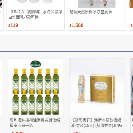
一
【UNICAT 變臉貓】水潤保濕淨
蘭陵天然原棉冰涼空氣褲
白洗面乳-3款可選
119
1,560
$
$
$
奧利塔純橄欖油消費者最信賴
【靜思書軒】淨斯本草飲濃縮
最安心第一名
液-盒裝(15入) (慈濟共善)JING
SI HERBAL TEA LIQUID