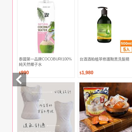
電腦
週邊
電玩
耳機
保養
彩妝
美髮
香氛
泰國第一品牌COCOBURI100%
台酒酒粕植萃修護黝黑洗髮精
純天然椰子水
990
1,980
$
$