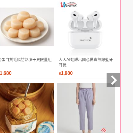
高蛋白質低脂肪熟凍干貝限量組
人因AI翻譯出國必備真無線藍牙
【萬歲牌
耳機
(28gx5
1,680
1,980
659
$
$
$