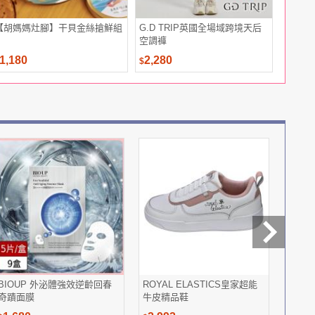
【胡媽媽灶腳】干貝金絲搶鮮組
G.D TRIP英國全場域跨境天后
MyCard
空調褲
1,180
2,280
143
$
$
$
BIOUP 外泌體強效逆齡回春
ROYAL ELASTICS皇家超能
【買一
奇蹟面膜
牛皮精品鞋
賽爾 
加大 均