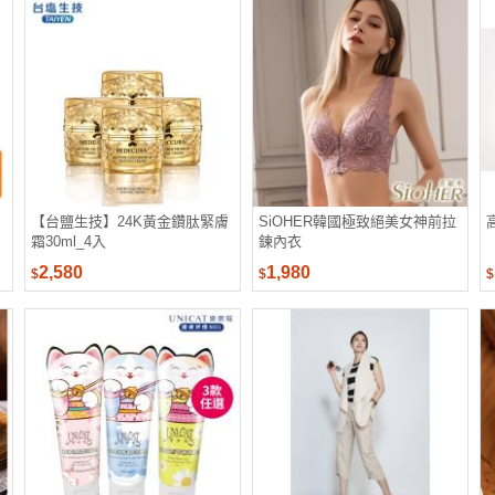
【台鹽生技】24K黃金鑽肽緊膚
SiOHER韓國極致絕美女神前拉
霜30ml_4入
鍊內衣
2,580
1,980
$
$
$