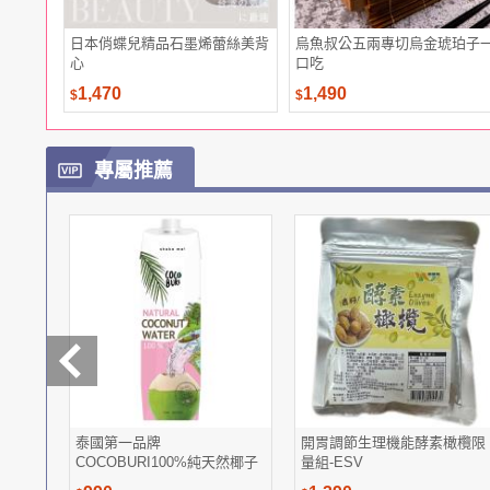
日本俏蝶兒精品石墨烯蕾絲美背
烏魚叔公五兩專切烏金琥珀子
心
口吃
1,470
1,490
$
$
專屬推薦
泰國第一品牌
開胃調節生理機能酵素橄欖限
COCOBURI100%純天然椰子
量組-ESV
水