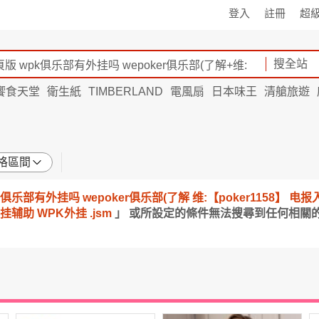
登入
註冊
超
搜全站
饗食天堂
衛生紙
TIMBERLAND
電風扇
日本味王
清艙旅遊
格區間
 wpk俱乐部有外挂吗 wepoker俱乐部(了解 维:【poker1158】
助 WPK外挂 .jsm
」 或所設定的條件無法搜尋到任何相關