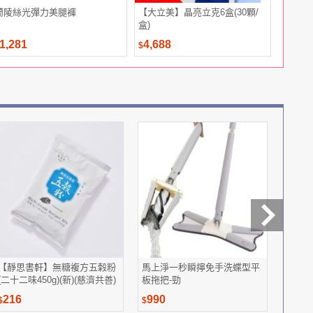
蘭陵絲光彈力美腿褲
【大立美】晶亮立克6盒(30顆/
法國皇家
盒)
糧 MN+1
1,281
4,688
499
$
$
$
【靜思書軒】無糖複方五榖粉
馬上淨一秒瞬擰免手洗蝶型平
大立美
(二十二味450g)(新)(慈濟共善)
板拖把-勁
膠囊爸
216
990
3,88
$
$
$