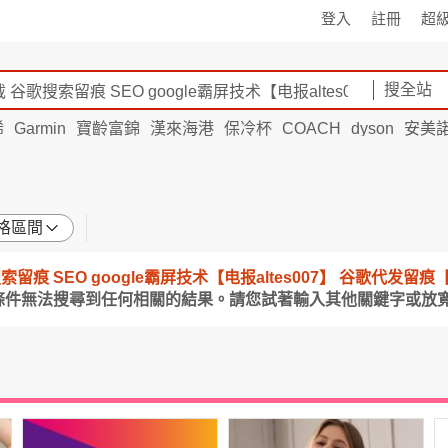
登入
註冊
超
搜全站
烯
Garmin
寶齡富錦
漢來海港
保冷杯
COACH
dyson
安美
格區間
歌搜索留痕 SEO google霸屏技术【电报altes007】 谷歌代发留痕
條件無法搜尋到任何相關的結果。請您試著輸入其他關鍵字或放