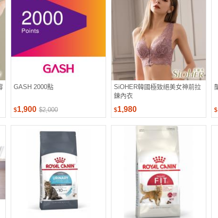
撐
GASH 2000點
SiOHER韓國極致絕美女神前拉
鍊內衣
1,900
1,980
$2,000
$
$
$