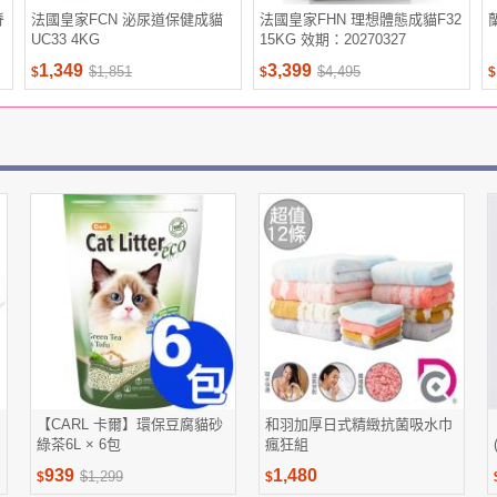
脊
法國皇家FCN 泌尿道保健成貓
法國皇家FHN 理想體態成貓F32
UC33 4KG
15KG 效期：20270327
1,349
3,399
$1,851
$4,495
$
$
$
【CARL 卡爾】環保豆腐貓砂
和羽加厚日式精緻抗菌吸水巾
綠茶6L × 6包
瘋狂組
939
1,480
$1,299
$
$