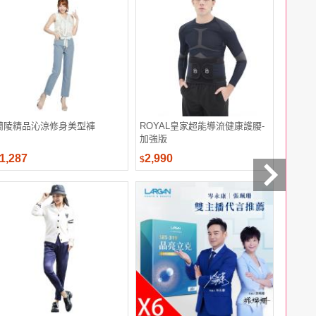
蘭陵精品沁涼修身美型褲
ROYAL皇家超能導流健康護腰-
QWI 
加強版
1,287
2,990
2,288
$
$