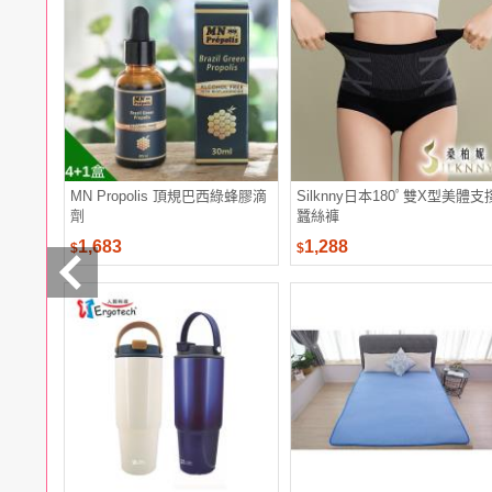
電腦
週邊
電玩
耳機
保養
彩妝
美髮
香氛
MN Propolis 頂規巴西綠蜂膠滴
Silknny日本180ﾟ雙X型美體支
劑
蠶絲褲
1,683
1,288
$
$