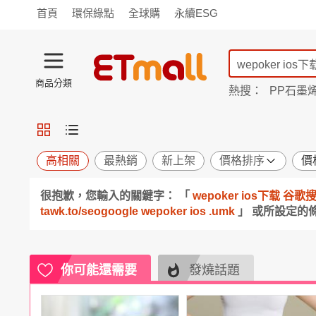
首頁
環保綠點
全球購
永續ESG
商品分類
熱搜：
PP石墨
蘭陵
TV購物
旗艦店
商城
愛買
旅遊
寵物
男女鞋
襪
包配
保健
用品
機能
窈窕
高相關
最熱銷
新上架
價格排序
價
食品
飲料
生鮮
餐券
很抱歉，您輸入的關鍵字： 「
wepoker ios下载 谷
日用
紙品
清潔
口腔
tawk.to/seogoogle wepoker ios .umk
」 或所設定的
鍋具
杯瓶
廚衛
休閒
服飾
內衣
精品
珠寶
寢具
家具
收納
宗教
你可能還需要
發燒話題
Apple
小米
手機平板
穿戴
家電
電視
季節
廚房