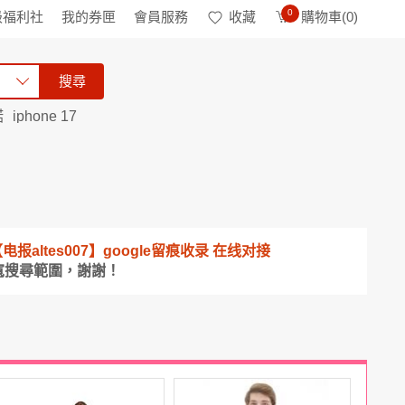
0
級福利社
我的券匣
會員服務
收藏
購物車(
0
)
搜尋
諾
iphone 17
【电报altes007】google留痕收录 在线对接
寬搜尋範圍，謝謝！