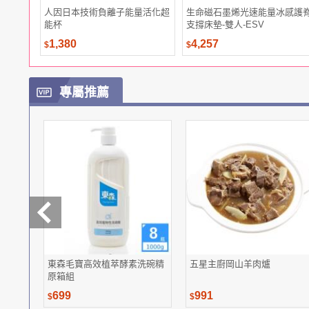
人因日本技術負離子能量活化超
生命磁石墨烯光速能量冰感護
能杯
支撐床墊-雙人-ESV
1,380
4,257
$
$
專屬推薦
東森毛寶高效植萃酵素洗碗精
五星主廚岡山羊肉爐
原箱組
699
991
$
$