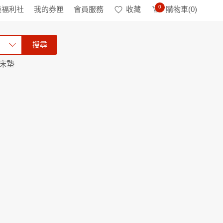
0
級福利社
我的券匣
會員服務
收藏
購物車(
0
)
搜尋
床墊