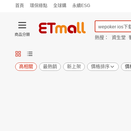
首頁
環保綠點
全球購
永續ESG
商品分類
熱搜：
資生堂
iphone 17
蘭陵
TV購物
旗艦店
商城
愛買
旅遊
寵物
男女鞋
襪
包配
保健
用品
機能
窈窕
高相關
最熱銷
新上架
價格排序
價
食品
飲料
生鮮
餐券
日用
紙品
清潔
口腔
鍋具
杯瓶
廚衛
休閒
服飾
內衣
精品
珠寶
寢具
家具
收納
宗教
Apple
小米
手機平板
穿戴
家電
電視
季節
廚房